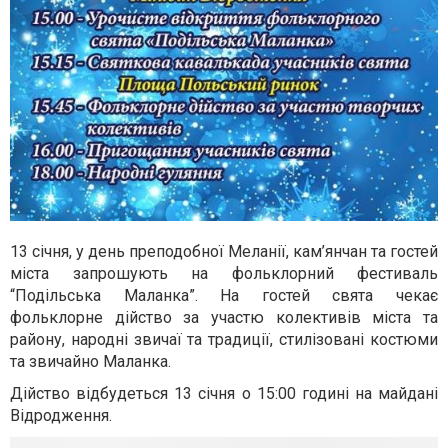
13 січня, у день преподобної Меланії, кам’янчан та гостей
міста запрошують на фольклорний фестиваль
“Подільська Маланка”. На гостей свята чекає
фольклорне дійство за участю колективів міста та
району, народні звичаї та традиції, стилізовані костюми
та звичайно Маланка.
Дійство відбудеться 13 січня о 15:00 годині на майдані
Відродження.