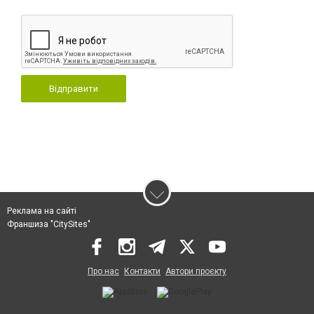
Відправити
Реклама на сайті
Франшиза "CitySites"
Про нас
Контакти
Автори проєкту