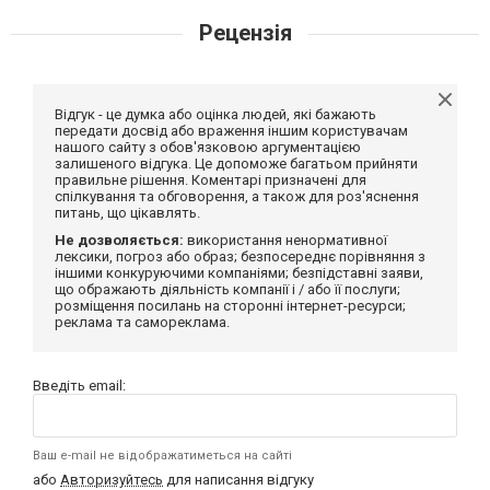
Рецензія
Відгук - це думка або оцінка людей, які бажають
передати досвід або враження іншим користувачам
нашого сайту з обов'язковою аргументацією
залишеного відгука. Це допоможе багатьом прийняти
правильне рішення. Коментарі призначені для
спілкування та обговорення, а також для роз'яснення
питань, що цікавлять.
Не дозволяється:
використання ненормативної
лексики, погроз або образ; безпосереднє порівняння з
іншими конкуруючими компаніями; безпідставні заяви,
що ображають діяльність компанії і / або її послуги;
розміщення посилань на сторонні інтернет-ресурси;
реклама та самореклама.
Введіть email:
Ваш e-mail не відображатиметься на сайті
або
Авторизуйтесь
для написання відгуку