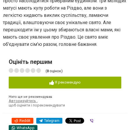
просто насолодитися прибраним будинком. Три молодих
матусі мають купу роботи на Різдво, але вони з
легкістю кидають виклик суспільству, ламаючи
традиції, влаштовуючи своє унікальне свято. Але
перешкодити їм у цьому збираються власні мами, які
мають своє уявлення про Різдво. Це свято вміє
об'єднувати сім'ю разом, головне бажання.
Оцініть першим
(
0
оцінок)
Я рекомендую
Ніхто ще не рекомендував
Авторизуйтесь
,
щоб оцінити і порекомендувати
Reddit
Telegram
Viber
WhatsApp