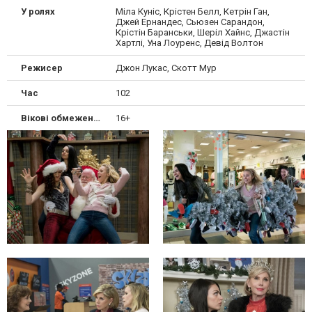
У ролях
Міла Куніс, Крістен Белл, Кетрін Ган,
Джей Ернандес, Сьюзен Сарандон,
Крістін Баранськи, Шеріл Хайнс, Джастін
Хартлі, Уна Лоуренс, Девід Волтон
Режисер
Джон Лукас, Скотт Мур
Час
102
Вікові обмеження
16+