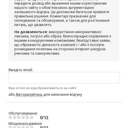
передати досвід або враження іншим користувачам
нашого сайту з обов'язковою аргументацією
залишеного відгука. Це допоможе багатьом прийняти
правильне рішення. Коментарі призначені для
спілкування та обговорення, а також для роз'яснення
питань, що цікавлять.
Не дозволяється:
використання ненормативної
лексики, погроз або образ; безпосереднє порівняння з
іншими конкуруючими компаніями; безпідставні заяви,
що ображають діяльність компанії і / або її послуги;
розміщення посилань на сторонні інтернет-ресурси;
реклама та самореклама.
Введіть email:
Ваш e-mail не відображатиметься на сайті
або
Авторизуйтесь
для написання відгуку
Обслуговування
0/12
Місцезнаходження