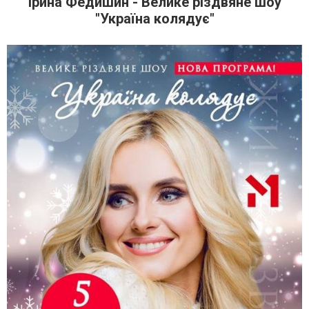
Ірина Федишин - Велике різдвяне шоу
"Україна колядує"