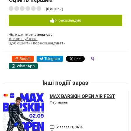
(
0
оцінок)
Я рекомендую
Ніхто ще не рекомендував
Авторизуйтесь
,
щоб оцінити і порекомендувати
Reddit
Telegram
Viber
WhatsApp
Інші подіїї зараз
MAX BARSKIH OPEN AIR FEST
Фестиваль
2 вересня, 16:00