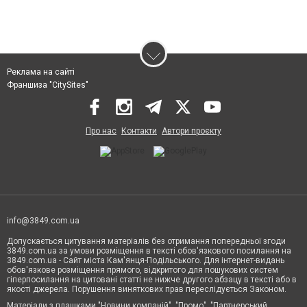
Реклама на сайті
Франшиза "CitySites"
Про нас
Контакти
Автори проєкту
info@3849.com.ua
Допускається цитування матеріалів без отримання попередньої згоди
3849.com.ua за умови розміщення в тексті обов'язкового посилання на
3849.com.ua - Сайт міста Кам'янця-Подільського. Для інтернет-видань
обов'язкове розміщення прямого, відкритого для пошукових систем
гіперпосилання на цитовані статті не нижче другого абзацу в тексті або в
якості джерела. Порушення виняткових прав переслідується Законом.
Матеріали з плашками "Новини компаній", "Промо", "Партнерський