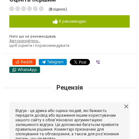
(
0
оцінок)
Я рекомендую
Ніхто ще не рекомендував
Авторизуйтесь
,
щоб оцінити і порекомендувати
Reddit
Telegram
Viber
WhatsApp
Рецензія
Відгук - це думка або оцінка людей, які бажають
передати досвід або враження іншим користувачам
нашого сайту з обов'язковою аргументацією
залишеного відгука. Це допоможе багатьом прийняти
правильне рішення. Коментарі призначені для
спілкування та обговорення, а також для роз'яснення
питань, що цікавлять.