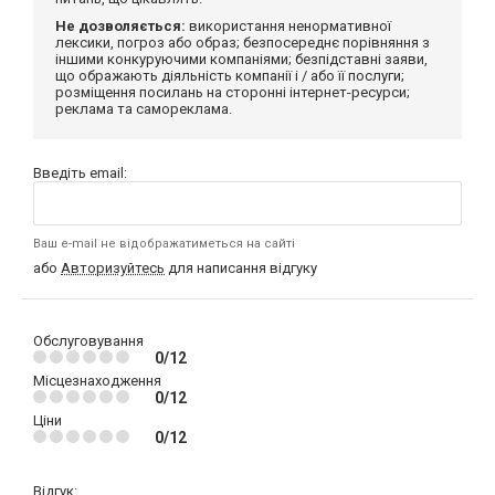
Не дозволяється:
використання ненормативної
лексики, погроз або образ; безпосереднє порівняння з
іншими конкуруючими компаніями; безпідставні заяви,
що ображають діяльність компанії і / або її послуги;
розміщення посилань на сторонні інтернет-ресурси;
реклама та самореклама.
Введіть email:
Ваш e-mail не відображатиметься на сайті
або
Авторизуйтесь
для написання відгуку
Обслуговування
0/12
Місцезнаходження
0/12
Ціни
0/12
Відгук: