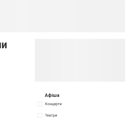
ли
Афіша
Концерти
Театри