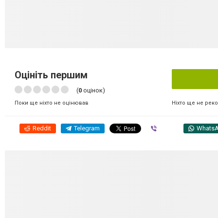
Оцініть першим
(
0
оцінок)
Ніхто ще не рек
Поки ще ніхто не оцінював
Reddit
Telegram
Viber
Whats