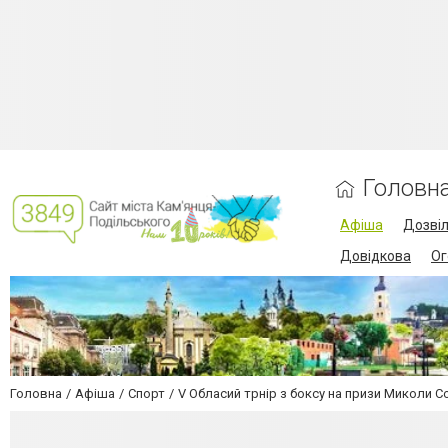
Головн
Афіша
Дозві
Довідкова
Ог
Головна
Афіша
Спорт
V Обласий трнір з боксу на призи Миколи С