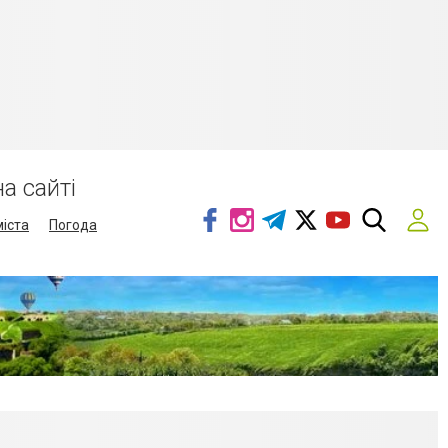
а сайті
міста
Погода