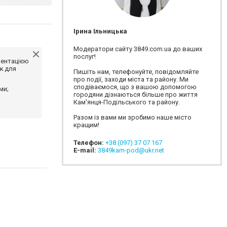
Ірина Ільницька
Модератори сайту 3849.com.ua до ваших
послуг!
ментацією
ж для
Пишіть нам, телефонуйте, повідомляйте
про події, заходи міста та району. Ми
сподіваємося, що з вашою допомогою
ми;
городяни дізнаються більше про життя
Кам'янця-Подільського та району.
Разом із вами ми зробимо наше місто
кращим!
Телефон:
+38 (097) 37 07 167
E-mail:
3849kam-pod@ukr.net