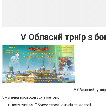
V Обласий трнір з б
V Обласний турнір
Змагання проводяться з метою:
популяризації боксу серед юнаків та молоді;