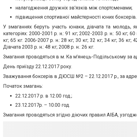
налагодження дружніх зв’язків між спортсменами;
підвищення спортивної майстерності юних боксерів.
У змаганнях беруть участь юнаки, дівчата та молодь, я
категоріях: 2000-2001 р. н.: 91 кг; 2002-2003 р. н.: 50 кг; 60 к
кг; 65 кг. 2006-2007 р. н.: 28 кг; 30 кг; 32 кг; 34 кг; 36 кг;
Дівчата 2003 р. н.: 48 кг; 2008 р. н.: 26 кг.
Змагання проводяться в м. Ка м’янець-Подільському за а
День приїзду 22.12.2017 року.
Зважування боксерів в ДЮСШ №2 – 22.12.2017 р., за адрес
Початок змагань:
22.12.2017 р. в 12.00 год.;
23.12.2017р. – 10.00 год.
Змагання проводяться згідно діючих правил АІБА, узгод