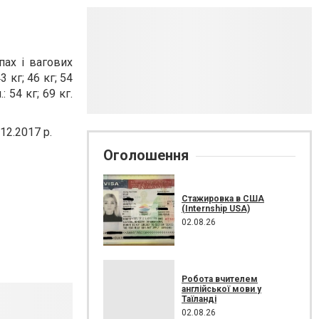
пах і вагових
43 кг; 46 кг; 54
: 54 кг; 69 кг.
12.2017 р.
Оголошення
Стажировка в США
(Internship USA)
02.08.26
Робота вчителем
англійської мови у
Таїланді
02.08.26