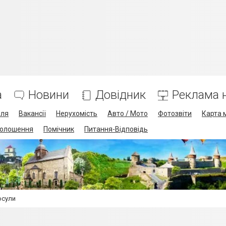
а
Новини
Довідник
Реклама н
лля
Вакансії
Нерухомість
Авто / Мото
Фотозвіти
Карта 
олошення
Помічник
Питання-Відповідь
осули