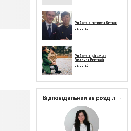
Робота в готелях Китаю
02.08.26
Робота з дітьми в
Великої Британії
02.08.26
Відповідальний за розділ