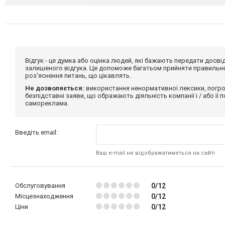
Відгук - це думка або оцінка людей, які бажають передати дос
залишеного відгука. Це допоможе багатьом прийняти правильне 
роз'яснення питань, що цікавлять.
Не дозволяється:
використання ненормативної лексики, погро
безпідставні заяви, що ображають діяльність компанії і / або її
самореклама.
Введіть email:
Ваш e-mail не відображатиметься на сайті
Обслуговування
0/12
Місцезнаходження
0/12
Ціни
0/12