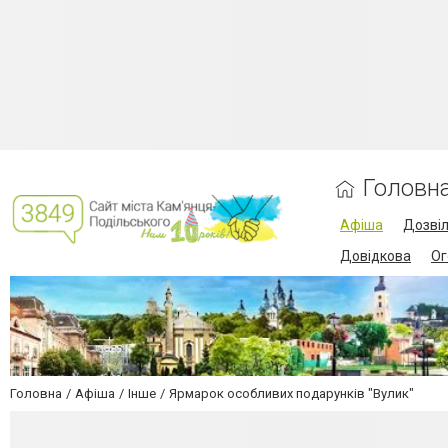
Головн
Афіша
Дозві
Довідкова
Ог
Головна
Афіша
Інше
Ярмарок особливих подарунків "Вулик"