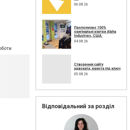
06.08.26
Пропонуємо 100%
оригінальні куртки Alpha
Industries, США:
04.08.26
оботи.
Створення сайту
адвоката, юриста під ключ
05.08.26
Відповідальний за розділ