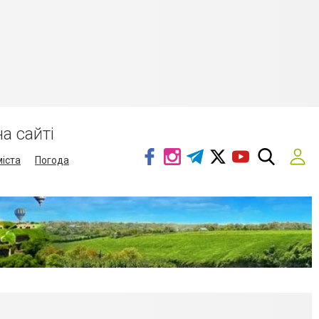
а сайті
міста
Погода