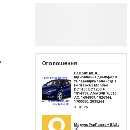
Оголошення
?
Ремонт АКПП ,
відновлення демпферів
та перевірка соленоїдів
Ford Focus Mondeo
DCT450 DCT250 #
1814159, AMAG9R 7L516-
AC, 1684809, 1826344,
1700050, 2035264
31.07.26
Модуль УкрПошта + BAS /
1C