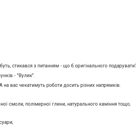
буть, стикався з питанням - що б оригінального подарувати
нків - "Вулик".
7А на вас чекатимуть роботи досить різних напрямків:
ної смоли, полімерної глини, натурального каміння тощо;
суари;