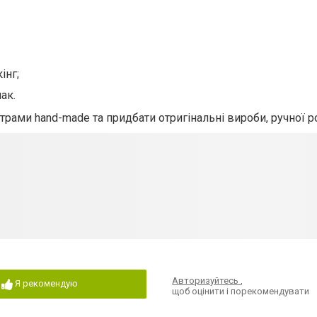
інг;
ак.
трами hand-made та придбати отригінальні вироби, ручної р
Авторизуйтесь
,
Я рекомендую
щоб оцінити і порекомендувати