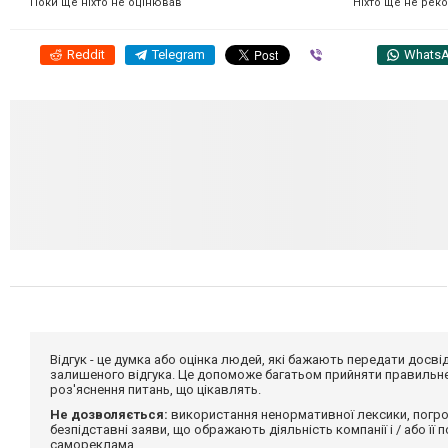
Ніхто ще не рек
Поки ще ніхто не оцінював
Reddit
Telegram
Viber
Whats
Відгук - це думка або оцінка людей, які бажають передати дос
залишеного відгука. Це допоможе багатьом прийняти правильне 
роз'яснення питань, що цікавлять.
Не дозволяється:
використання ненормативної лексики, погро
безпідставні заяви, що ображають діяльність компанії і / або її
самореклама.