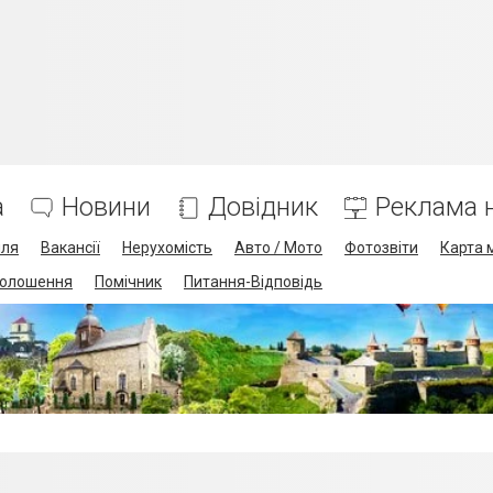
а
Новини
Довідник
Реклама н
лля
Вакансії
Нерухомість
Авто / Мото
Фотозвіти
Карта 
олошення
Помічник
Питання-Відповідь