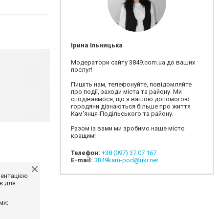
Ірина Ільницька
Модератори сайту 3849.com.ua до ваших
послуг!
Пишіть нам, телефонуйте, повідомляйте
про події, заходи міста та району. Ми
сподіваємося, що з вашою допомогою
городяни дізнаються більше про життя
Кам'янця-Подільського та району.
Разом із вами ми зробимо наше місто
кращим!
Телефон:
+38 (097) 37 07 167
E-mail:
3849kam-pod@ukr.net
ментацією
ж для
ми;