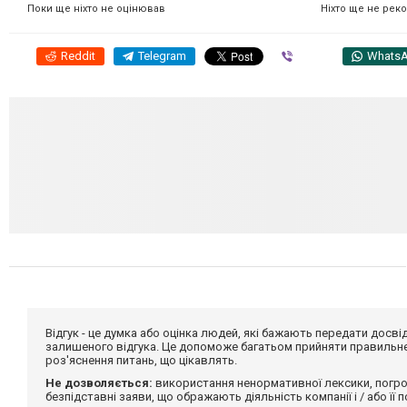
Ніхто ще не рек
Поки ще ніхто не оцінював
Reddit
Telegram
Viber
Whats
Відгук - це думка або оцінка людей, які бажають передати дос
залишеного відгука. Це допоможе багатьом прийняти правильне 
роз'яснення питань, що цікавлять.
Не дозволяється:
використання ненормативної лексики, погро
безпідставні заяви, що ображають діяльність компанії і / або її