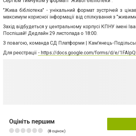
Сергієм Тимчуком у форматі "Живої бібліотеки".
"Жива бібліотека" - унікальний формат зустрічей з ці
максимум корисної інформації від спілкування з "живими
Захід відбудеться у центральному корпусі КПНУ імені Іва
Поспішай! Дедлайн 29 листопада о 18:00.
З повагою, команда СД Платформи | Кам'янець-Подільсь
Для реєстрації
- https://docs.google.com/forms/d/e/1F
Оцініть першим
(
0
оцінок)