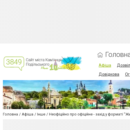
Головн
Афіша
Дозві
Довідкова
Ог
Головна
Афіша
Інше
Неофіційно про офіційне - захід у форматі "Жи