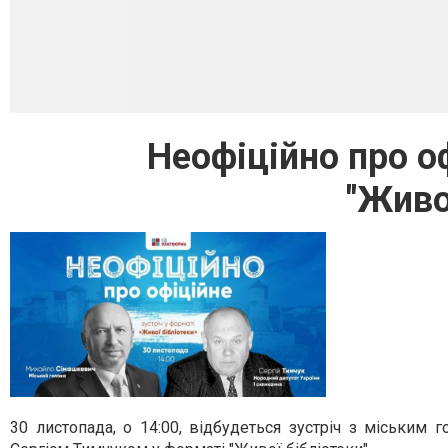
Неофіційно про оф
"Живо
30 листопада, о 14:00, відбудеться зустріч з міськи