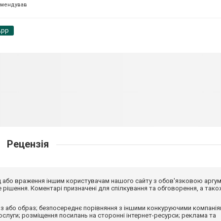
омендував
App
Рецензія
від або враження іншим користувачам нашого сайту з обов'язковою аргу
рішення. Коментарі призначені для спілкування та обговорення, а тако
з або образ; безпосереднє порівняння з іншими конкуруючими компанія
 послуги; розміщення посилань на сторонні інтернет-ресурси; реклама та