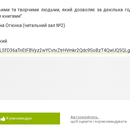
кавими та творчими людьми, який дозволяє за декілька г
 книгами".
на Огієнка (читальний зал №2).
кий.
AIpQLSfD36aTnEtFBVyz2wYCvtvZtrHVmkr2Qdc9SoBzT4QwUQ5QLg
Авторизуйтесь
,
Я рекомендую
щоб оцінити і порекомендувати