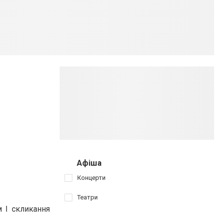
Афіша
Концерти
Театри
 І скликання