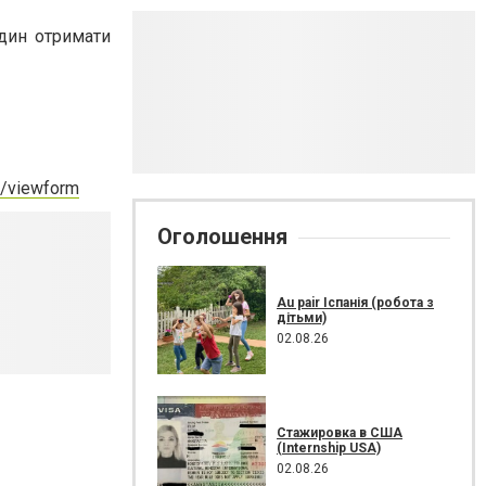
один отримати
/viewform
Оголошення
Au pair Іспанія (робота з
дітьми)
02.08.26
Стажировка в США
(Internship USA)
02.08.26