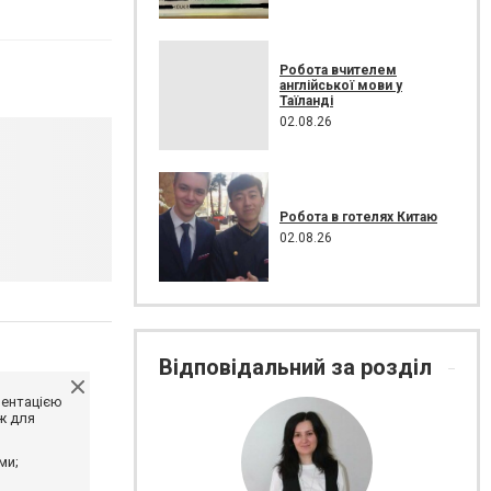
Робота вчителем
англійської мови у
Таїланді
02.08.26
Робота в готелях Китаю
02.08.26
Відповідальний за розділ
ментацією
ж для
ми;