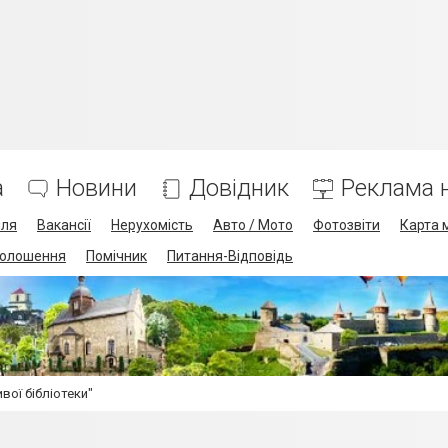
а
Новини
Довідник
Реклама н
лля
Вакансії
Нерухомість
Авто / Мото
Фотозвіти
Карта 
олошення
Помічник
Питання-Відповідь
вої бібліотеки"