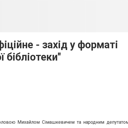
іційне - захід у форматі
ї бібліотеки"
м головою Михайлом Сімашкевичем та народним депутатом