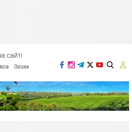
а сайті
міста
Погода