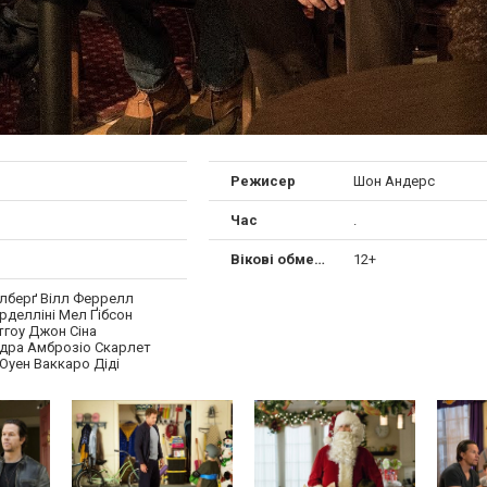
Режисер
Шон Андерс
Час
.
Вікові обмеження
12+
лберґ Вілл Феррелл
рделліні Мел Ґібсон
тгоу Джон Сіна
дра Амброзіо Скарлет
Оуен Ваккаро Діді