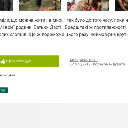
міли, що можна жити і в мирі. І так було до того часу, поки 
 всієї родини. Батьки Дасті і Бреда, такі ж протилежності, як
ослих хлопців. Що ж переможе цього разу: неймовірна круті
Авторизуйтесь
,
Я рекомендую
щоб оцінити і порекомендувати
омендував
App