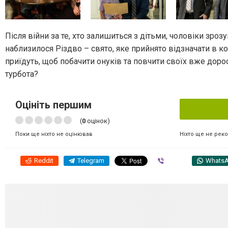
Після війни за те, хто залишиться з дітьми, чоловіки зрозу
наблизилося Різдво – свято, яке прийнято відзначати в колі
приїдуть, щоб побачити онуків та повчити своїх вже дор
турбота?
Оцініть першим
(
0
оцінок)
Ніхто ще не рек
Поки ще ніхто не оцінював
Reddit
Telegram
Viber
Whats