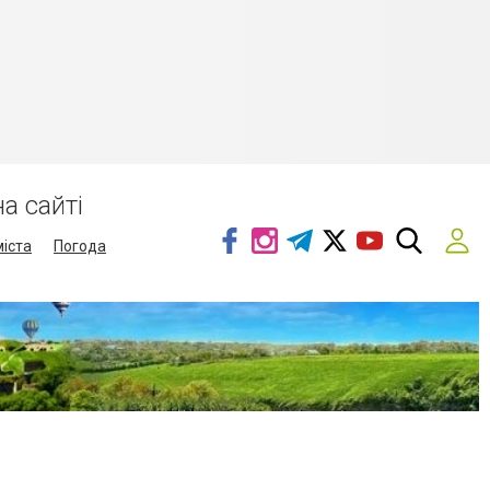
а сайті
міста
Погода