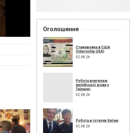
Оголошення
Стажировка в США
(Internship USA)
02.08.26
Робота вчителем
англійської мови у
Таїланді
02.08.26
Робота в готелях Китаю
02.08.26