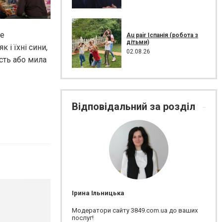
не
Au pair Іспанія (робота з
дітьми)
 і їхні сини,
02.08.26
сть або мила
Відповідальний за розділ
Ірина Ільницька
Модератори сайту 3849.com.ua до ваших
послуг!