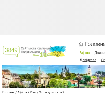
Головн
Афіша
Дозві
Довідкова
Ог
Головна
Афіша
Кіно
Хто в домі тато 2