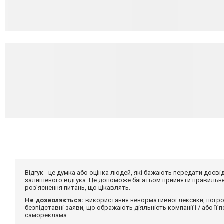
Відгук - це думка або оцінка людей, які бажають передати дос
залишеного відгука. Це допоможе багатьом прийняти правильне 
роз'яснення питань, що цікавлять.
Не дозволяється:
використання ненормативної лексики, погро
безпідставні заяви, що ображають діяльність компанії і / або її
самореклама.