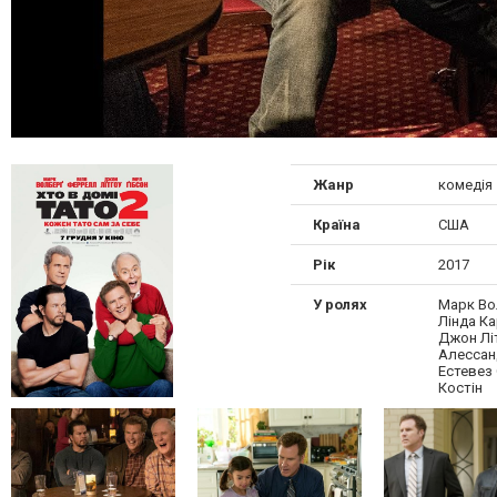
Жанр
комедія
Країна
США
Рік
2017
У ролях
Марк Во
Лінда Ка
Джон Лі
Алессан
Естевез 
Костін