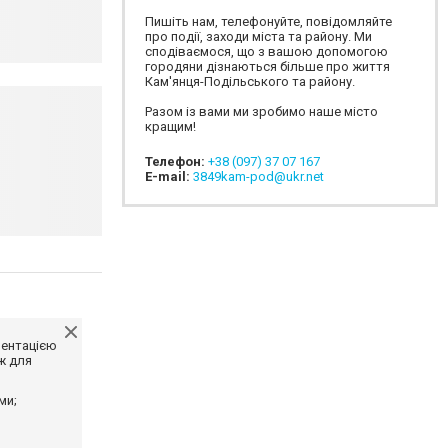
Пишіть нам, телефонуйте, повідомляйте
про події, заходи міста та району. Ми
сподіваємося, що з вашою допомогою
городяни дізнаються більше про життя
Кам'янця-Подільського та району.
Разом із вами ми зробимо наше місто
кращим!
Телефон:
+38 (097) 37 07 167
E-mail:
3849kam-pod@ukr.net
ментацією
ж для
ми;