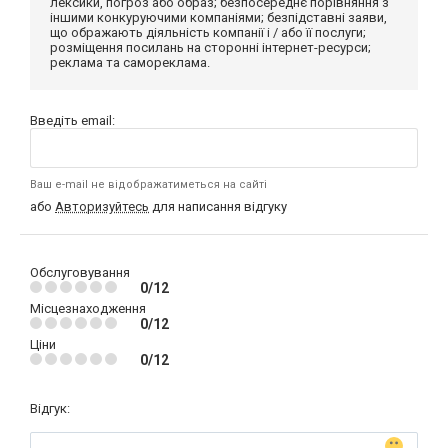
лексики, погроз або образ; безпосереднє порівняння з
іншими конкуруючими компаніями; безпідставні заяви,
що ображають діяльність компанії і / або її послуги;
розміщення посилань на сторонні інтернет-ресурси;
реклама та самореклама.
Введіть email:
Ваш e-mail не відображатиметься на сайті
або
Авторизуйтесь
для написання відгуку
Обслуговування
0/12
Місцезнаходження
0/12
Ціни
0/12
Відгук: