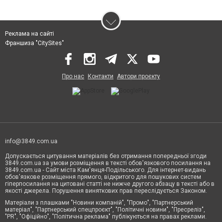
Реклама на сайті
Франшиза "CitySites"
Про нас
Контакти
Автори проєкту
info@3849.com.ua
Допускається цитування матеріалів без отримання попередньої згоди
3849.com.ua за умови розміщення в тексті обов'язкового посилання на
3849.com.ua - Сайт міста Кам'янця-Подільського. Для інтернет-видань
обов'язкове розміщення прямого, відкритого для пошукових систем
гіперпосилання на цитовані статті не нижче другого абзацу в тексті або в
якості джерела. Порушення виняткових прав переслідується Законом.
Матеріали з плашками "Новини компаній", "Промо", "Партнерський
матеріал", "Партнерський спецпроєкт", "Політичні новини", "Пресреліз",
"PR", "Офіційно", "Політична реклама" публікуються на правах реклами.