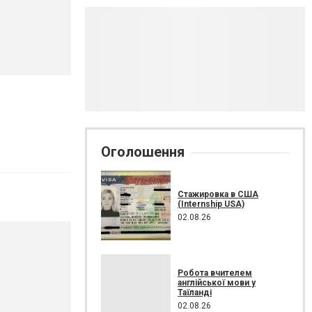
Оголошення
Стажировка в США
(Internship USA)
02.08.26
Робота вчителем
англійської мови у
Таїланді
02.08.26