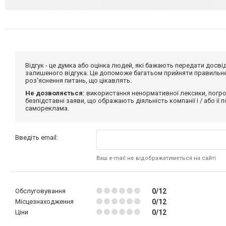
Відгук - це думка або оцінка людей, які бажають передати дос
залишеного відгука. Це допоможе багатьом прийняти правильне 
роз'яснення питань, що цікавлять.
Не дозволяється:
використання ненормативної лексики, погро
безпідставні заяви, що ображають діяльність компанії і / або її
самореклама.
Введіть email:
Ваш e-mail не відображатиметься на сайті
Обслуговування
0/12
Місцезнаходження
0/12
Ціни
0/12