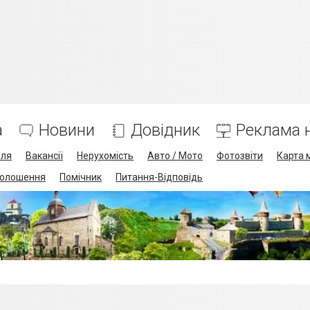
а
Новини
Довідник
Реклама н
лля
Вакансії
Нерухомість
Авто / Мото
Фотозвіти
Карта 
олошення
Помічник
Питання-Відповідь