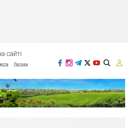
а сайті
міста
Погода