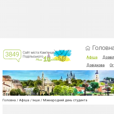
Головн
Афіша
Дозві
Довідкова
Ог
Головна
Афіша
Інше
Міжнародний день студента