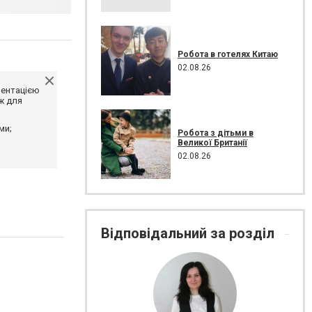
Робота в готелях Китаю
02.08.26
ментацією
ж для
ми;
Робота з дітьми в
Великої Британії
02.08.26
Відповідальний за розділ