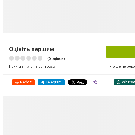
Оцініть першим
(
0
оцінок)
Ніхто ще не рек
Поки ще ніхто не оцінював
Reddit
Telegram
Viber
Whats