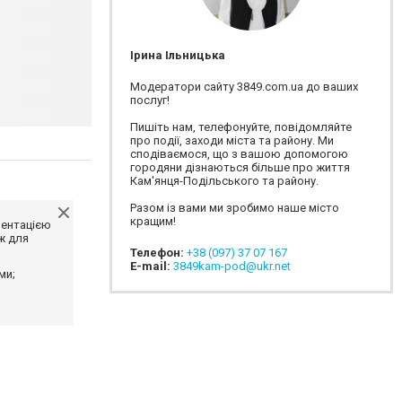
Ірина Ільницька
Модератори сайту 3849.com.ua до ваших
послуг!
Пишіть нам, телефонуйте, повідомляйте
про події, заходи міста та району. Ми
сподіваємося, що з вашою допомогою
городяни дізнаються більше про життя
Кам'янця-Подільського та району.
Разом із вами ми зробимо наше місто
кращим!
ментацією
ж для
Телефон:
+38 (097) 37 07 167
E-mail:
3849kam-pod@ukr.net
ми;