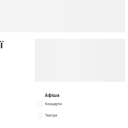
ї
Афіша
Концерти
Театри