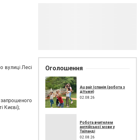
Оголошення
о вулиці Лесі
Au pair Іспанія (робота з
дітьми)
02.08.26
 запрошеного
і Києві);
Робота вчителем
англійської мови у
Таїланді
02.08.26