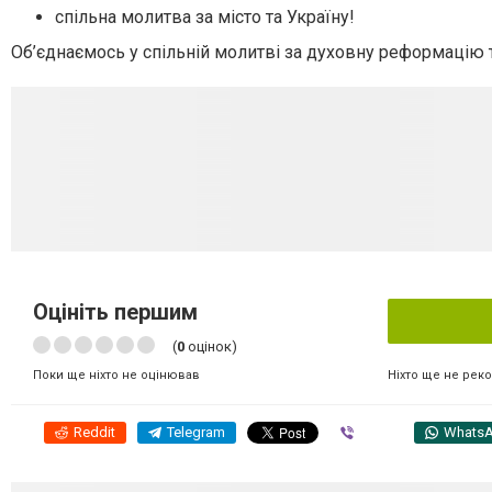
спільна молитва за місто та Україну!
Об’єднаємось у спільній молитві за духовну реформацію 
Оцініть першим
(
0
оцінок)
Ніхто ще не рек
Поки ще ніхто не оцінював
Reddit
Telegram
Viber
Whats