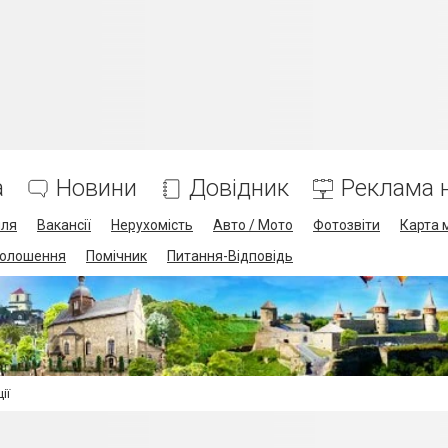
а
Новини
Довідник
Реклама н
лля
Вакансії
Нерухомість
Авто / Мото
Фотозвіти
Карта 
олошення
Помічник
Питання-Відповідь
ії