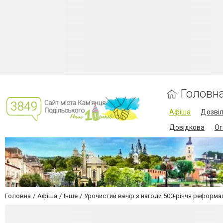
Головн
Афіша
Дозві
Довідкова
Ог
Головна
Афіша
Інше
Урочистий вечір з нагоди 500-річчя реформац