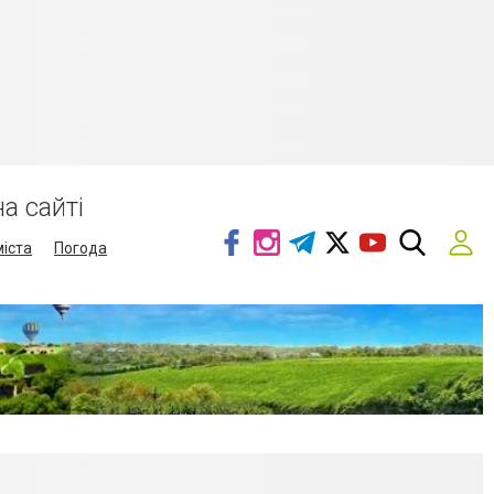
а сайті
міста
Погода