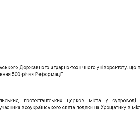
льського Державного аграрно-технічного університету, що п
чення 500-річчя Реформації.
льських, протестантських церков міста у супроводі
учасника всеукраїнського свята подяки на Хрещатику в міст