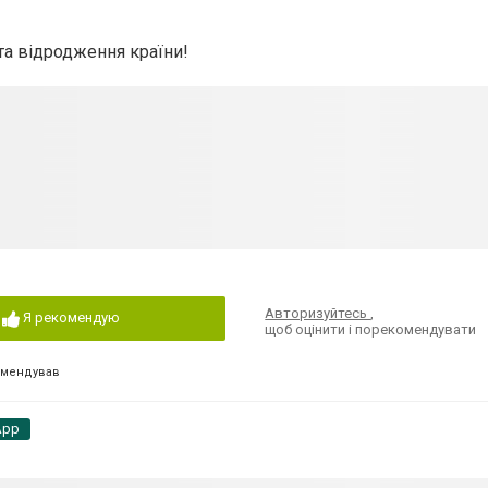
та відродження країни!
Авторизуйтесь
,
Я рекомендую
щоб оцінити і порекомендувати
омендував
App