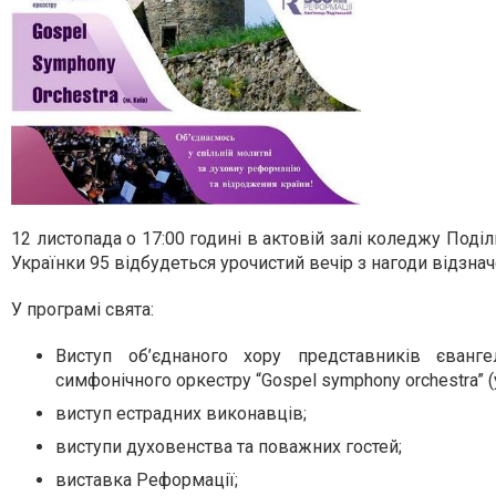
12 листопада о 17:00 годині в актовій залі коледжу Поді
Українки 95 відбудеться урочистий вечір з нагоди відзна
У програмі свята:
Виступ об’єднаного хору представників єванге
симфонічного оркестру “Gospel symphony orchestra” (
виступ естрадних виконавців;
виступи духовенства та поважних гостей;
виставка Реформації;