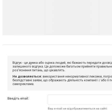
Відгук - це думка або оцінка людей, які бажають передати дос
залишеного відгука. Це допоможе багатьом прийняти правильне 
роз'яснення питань, що цікавлять.
Не дозволяється:
використання ненормативної лексики, погро
безпідставні заяви, що ображають діяльність компанії і / або її
самореклама.
Введіть email:
Ваш e-mail не відображатиметься на сайті