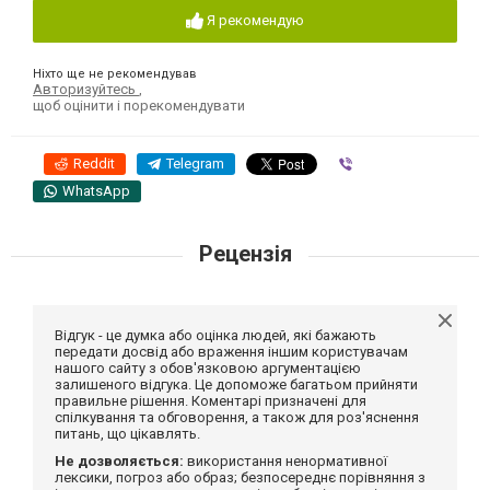
Я рекомендую
Ніхто ще не рекомендував
Авторизуйтесь
,
щоб оцінити і порекомендувати
Reddit
Telegram
Viber
WhatsApp
Рецензія
Відгук - це думка або оцінка людей, які бажають
передати досвід або враження іншим користувачам
нашого сайту з обов'язковою аргументацією
залишеного відгука. Це допоможе багатьом прийняти
правильне рішення. Коментарі призначені для
спілкування та обговорення, а також для роз'яснення
питань, що цікавлять.
Не дозволяється:
використання ненормативної
лексики, погроз або образ; безпосереднє порівняння з