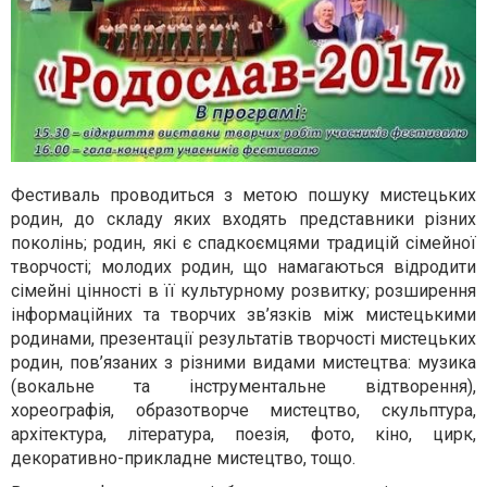
Фестиваль проводиться з метою пошуку мистецьких
родин, до складу яких входять представники різних
поколінь; родин, які є спадкоємцями традицій сімейної
творчості; молодих родин, що намагаються відродити
сімейні цінності в її культурному розвитку; розширення
інформаційних та творчих зв’язків між мистецькими
родинами, презентації результатів творчості мистецьких
родин, пов’язаних з різними видами мистецтва: музика
(вокальне та інструментальне відтворення),
хореографія, образотворче мистецтво, скульптура,
архітектура, література, поезія, фото, кіно, цирк,
декоративно-прикладне мистецтво, тощо.