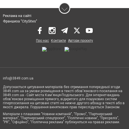
Реклама на сайті
Франшиза "CitySites"
Про нас
Контакти
Автори проєкту
info@3849.com.ua
Допускається цитування матеріалів без отримання попередньої згоди
3849.com.ua за умови розміщення в тексті обов'язкового посилання на
3849.com.ua - Сайт міста Кам'янця-Подільського. Для інтернет-видань
обов'язкове розміщення прямого, відкритого для пошукових систем
гіперпосилання на цитовані статті не нижче другого абзацу в тексті або в
якості джерела. Порушення виняткових прав переслідується Законом.
Матеріали з плашками "Новини компаній", "Промо", "Партнерський
матеріал", "Партнерський спецпроєкт", "Політичні новини", "Пресреліз",
"PR", "Офіційно", "Політична реклама" публікуються на правах реклами.