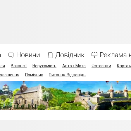
а
Новини
Довідник
Реклама н
лля
Вакансії
Нерухомість
Авто / Мото
Фотозвіти
Карта 
олошення
Помічник
Питання-Відповідь