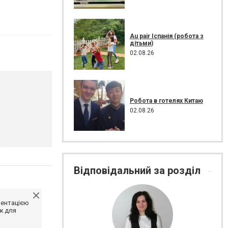
Au pair Іспанія (робота з
дітьми)
02.08.26
Робота в готелях Китаю
02.08.26
Відповідальний за розділ
ментацією
ж для