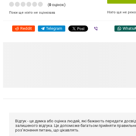
(
0
оцінок)
Ніхто ще не рек
Поки ще ніхто не оцінював
Reddit
Telegram
Viber
Whats
Відгук - це думка або оцінка людей, які бажають передати дос
залишеного відгука. Це допоможе багатьом прийняти правильне 
роз'яснення питань, що цікавлять.