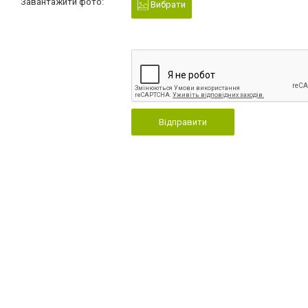
Завантажити фото:
Вибрати
Відправити