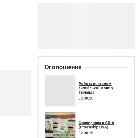
Оголошення
Робота вчителем
англійської мови у
Таїланді
02.08.26
Стажировка в США
(Internship USA)
02.08.26