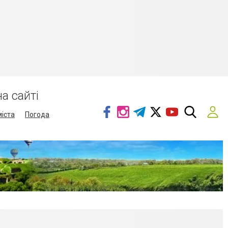
а сайті
міста
Погода