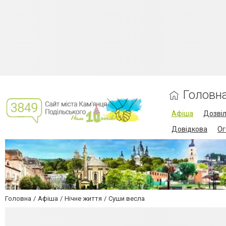
Головн
Афіша
Дозві
Довідкова
Ог
Головна
Афіша
Нічне життя
Суши весла