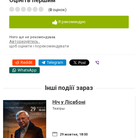
Оцініть першим
(
0
оцінок)
Я рекомендую
Ніхто ще не рекомендував
Авторизуйтесь
,
щоб оцінити і порекомендувати
Reddit
Telegram
Viber
WhatsApp
Інші подіїї зараз
Ніч у Лісабоні
Театры
29 жовтня, 18:00