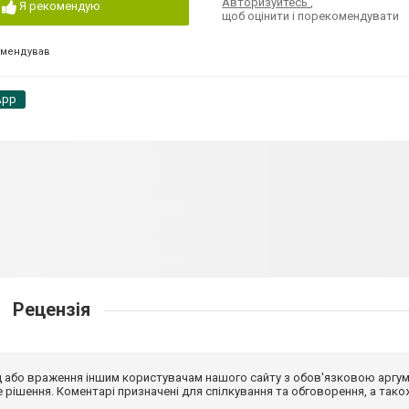
Авторизуйтесь
,
Я рекомендую
щоб оцінити і порекомендувати
омендував
App
Рецензія
від або враження іншим користувачам нашого сайту з обов'язковою аргу
рішення. Коментарі призначені для спілкування та обговорення, а тако