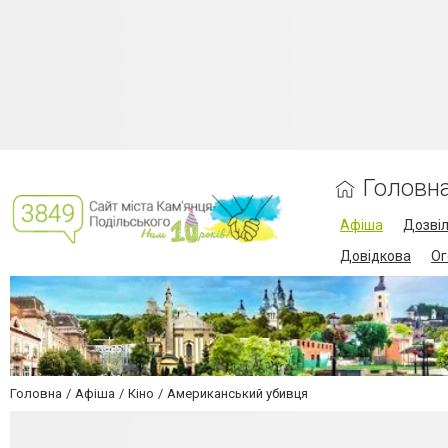
Головн
Афіша
Дозві
Довідкова
Ог
Головна
Афіша
Кіно
Американський убивця