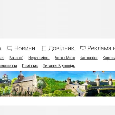
а
Новини
Довідник
Реклама н
лля
Вакансії
Нерухомість
Авто / Мото
Фотозвіти
Карта 
олошення
Помічник
Питання-Відповідь