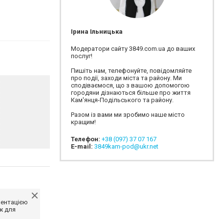
Ірина Ільницька
Модератори сайту 3849.com.ua до ваших
послуг!
Пишіть нам, телефонуйте, повідомляйте
про події, заходи міста та району. Ми
сподіваємося, що з вашою допомогою
городяни дізнаються більше про життя
Кам'янця-Подільського та району.
Разом із вами ми зробимо наше місто
кращим!
Телефон:
+38 (097) 37 07 167
E-mail:
3849kam-pod@ukr.net
ментацією
ж для