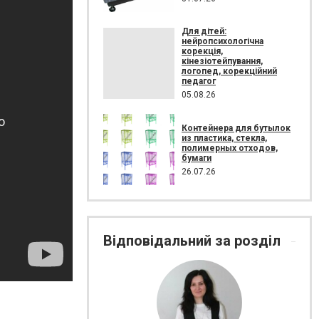
Для дітей:
нейропсихологічна
корекція,
кінезіотейпування,
логопед, корекційний
педагог
05.08.26
Контейнера для бутылок
из пластика, стекла,
полимерных отходов,
бумаги
26.07.26
Відповідальний за розділ