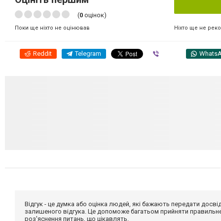
(
0
оцінок)
Ніхто ще не рек
Поки ще ніхто не оцінював
Reddit
Telegram
Viber
Whats
Відгук - це думка або оцінка людей, які бажають передати дос
залишеного відгука. Це допоможе багатьом прийняти правильне 
роз'яснення питань, що цікавлять.