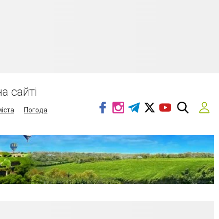
а сайті
міста
Погода