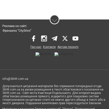
Реклама на сайті
Франшиза "CitySites"
Про нас
Контакти
Автори проєкту
info@3849.com.ua
Допускається цитування матеріалів без отримання попередньої згоди
3849.com.ua за умови розміщення в тексті обов'язкового посилання на
3849.com.ua - Сайт міста Кам'янця-Подільського. Для інтернет-видань
обов'язкове розміщення прямого, відкритого для пошукових систем
гіперпосилання на цитовані статті не нижче другого абзацу в тексті або в
якості джерела. Порушення виняткових прав переслідується Законом.
Матеріали з плашками "Новини компаній", "Промо", "Партнерський