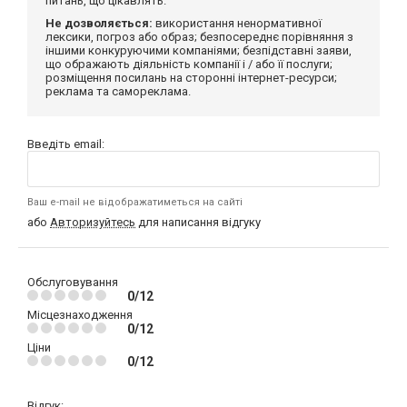
питань, що цікавлять.
Не дозволяється:
використання ненормативної
лексики, погроз або образ; безпосереднє порівняння з
іншими конкуруючими компаніями; безпідставні заяви,
що ображають діяльність компанії і / або її послуги;
розміщення посилань на сторонні інтернет-ресурси;
реклама та самореклама.
Введіть email:
Ваш e-mail не відображатиметься на сайті
або
Авторизуйтесь
для написання відгуку
Обслуговування
0/12
Місцезнаходження
0/12
Ціни
0/12
Відгук: