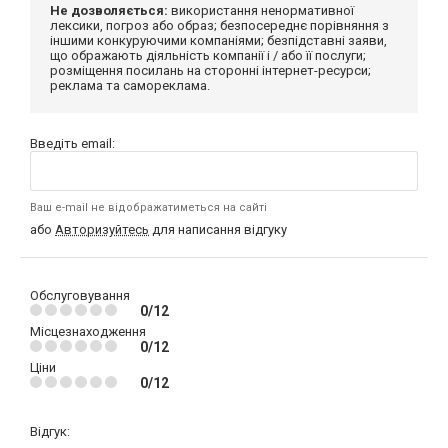
Не дозволяється:
використання ненормативної
лексики, погроз або образ; безпосереднє порівняння з
іншими конкуруючими компаніями; безпідставні заяви,
що ображають діяльність компанії і / або її послуги;
розміщення посилань на сторонні інтернет-ресурси;
реклама та самореклама.
Введіть email:
Ваш e-mail не відображатиметься на сайті
або
Авторизуйтесь
для написання відгуку
Обслуговування
0/12
Місцезнаходження
0/12
Ціни
0/12
Відгук: