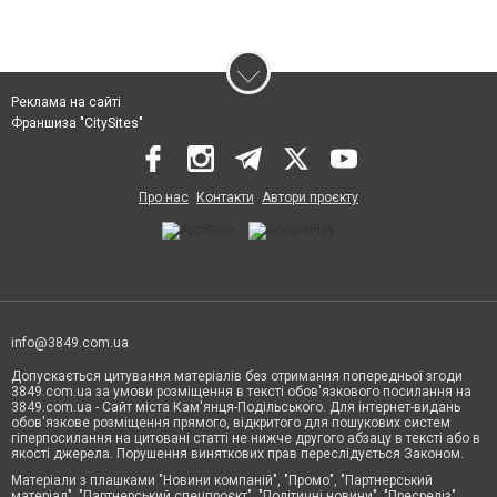
Реклама на сайті
Франшиза "CitySites"
Про нас
Контакти
Автори проєкту
info@3849.com.ua
Допускається цитування матеріалів без отримання попередньої згоди
3849.com.ua за умови розміщення в тексті обов'язкового посилання на
3849.com.ua - Сайт міста Кам'янця-Подільського. Для інтернет-видань
обов'язкове розміщення прямого, відкритого для пошукових систем
гіперпосилання на цитовані статті не нижче другого абзацу в тексті або в
якості джерела. Порушення виняткових прав переслідується Законом.
Матеріали з плашками "Новини компаній", "Промо", "Партнерський
матеріал", "Партнерський спецпроєкт", "Політичні новини", "Пресреліз",