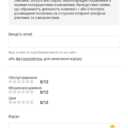
лексики, погроз або образ; безпосереднє порівняння з
іншими конкуруючими компаніями; безпідставні заяви,
що ображають діяльність компанії і / або її послуги;
розміщення посилань на сторонні інтернет-ресурси;
реклама та самореклама.
Введіть email:
Ваш e-mail не відображатиметься на сайті
або
Авторизуйтесь
для написання відгуку
Обслуговування
0/12
Місцезнаходження
0/12
Ціни
0/12
Відгук: