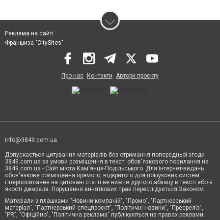
Реклама на сайті
Франшиза "CitySites"
Про нас
Контакти
Автори проєкту
info@3849.com.ua
Допускається цитування матеріалів без отримання попередньої згоди
3849.com.ua за умови розміщення в тексті обов'язкового посилання на
3849.com.ua - Сайт міста Кам'янця-Подільського. Для інтернет-видань
обов'язкове розміщення прямого, відкритого для пошукових систем
гіперпосилання на цитовані статті не нижче другого абзацу в тексті або в
якості джерела. Порушення виняткових прав переслідується Законом.
Матеріали з плашками "Новини компаній", "Промо", "Партнерський
матеріал", "Партнерський спецпроєкт", "Політичні новини", "Пресреліз",
"PR", "Офіційно", "Політична реклама" публікуються на правах реклами.