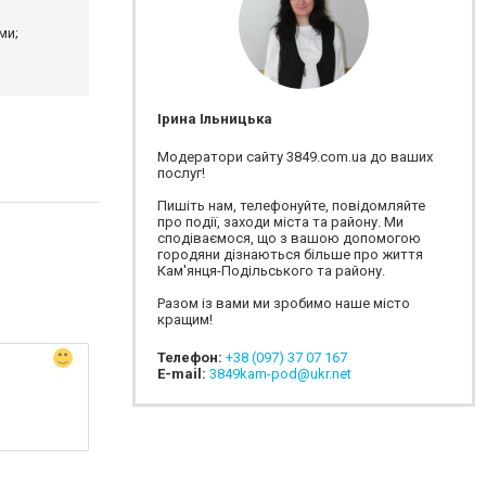
ми;
Ірина Ільницька
Модератори сайту 3849.com.ua до ваших
послуг!
Пишіть нам, телефонуйте, повідомляйте
про події, заходи міста та району. Ми
сподіваємося, що з вашою допомогою
городяни дізнаються більше про життя
Кам'янця-Подільського та району.
Разом із вами ми зробимо наше місто
кращим!
Телефон:
+38 (097) 37 07 167
E-mail:
3849kam-pod@ukr.net