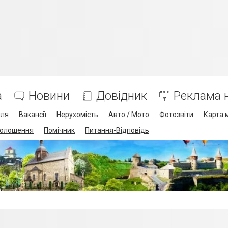
а
Новини
Довідник
Реклама н
лля
Вакансії
Нерухомість
Авто / Мото
Фотозвіти
Карта 
олошення
Помічник
Питання-Відповідь