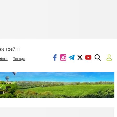
а сайті
міста
Погода