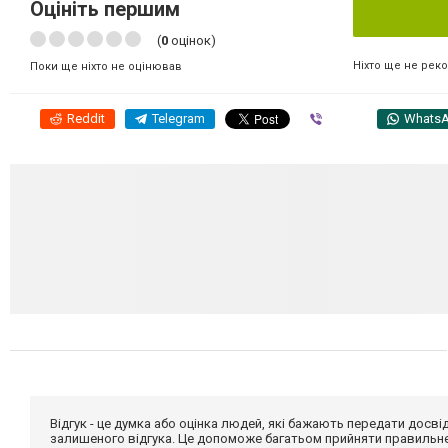
Оцініть першим
(
0
оцінок)
Ніхто ще не рек
Поки ще ніхто не оцінював
Reddit
Telegram
Viber
Whats
Відгук - це думка або оцінка людей, які бажають передати дос
залишеного відгука. Це допоможе багатьом прийняти правильне 