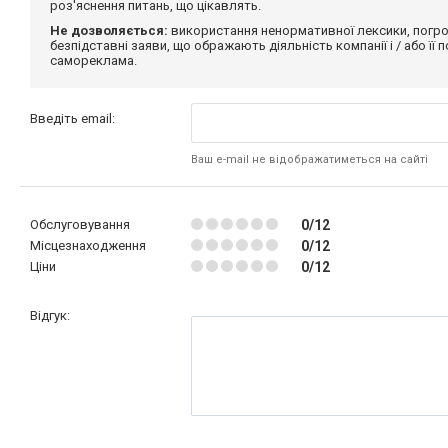
роз'яснення питань, що цікавлять.
Не дозволяється:
використання ненормативної лексики, погро
безпідставні заяви, що ображають діяльність компанії і / або її
самореклама.
Введіть email:
Ваш e-mail не відображатиметься на сайті
Обслуговування
0/12
Місцезнаходження
0/12
Ціни
0/12
Відгук: