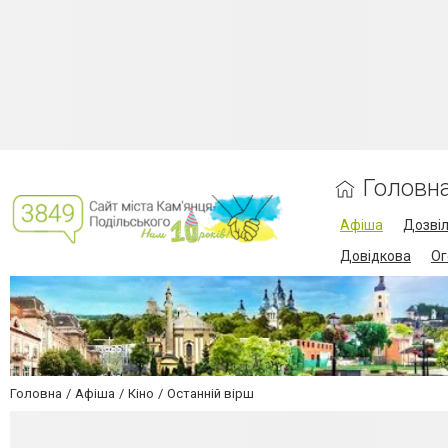
Головн
Афіша
Дозві
Довідкова
Ог
Головна
Афіша
Кіно
Останній вірш