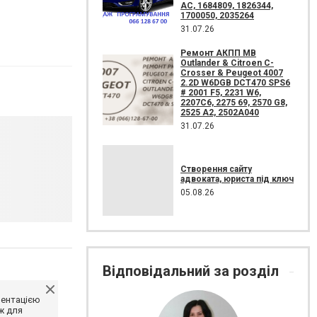
AC, 1684809, 1826344,
1700050, 2035264
31.07.26
Ремонт АКПП MB
Outlander & Citroen C-
Crosser & Peugeot 4007
2.2D W6DGB DCT470 SPS6
# 2001 F5, 2231 W6,
2207C6, 2275 69, 2570 G8,
2525 A2, 2502A040
31.07.26
Створення сайту
адвоката, юриста під ключ
05.08.26
Відповідальний за розділ
ментацією
ж для