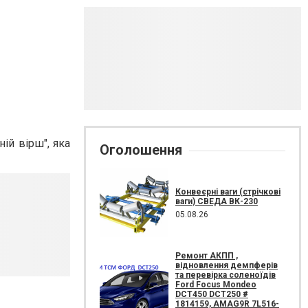
ій вірш", яка
Оголошення
Конвеєрні ваги (стрічкові
ваги) СВЕДА ВК-230
05.08.26
Ремонт АКПП ,
відновлення демпферів
та перевірка соленоїдів
Ford Focus Mondeo
DCT450 DCT250 #
1814159, AMAG9R 7L516-