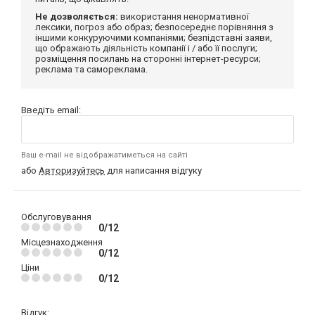
Не дозволяється:
використання ненормативної
лексики, погроз або образ; безпосереднє порівняння з
іншими конкуруючими компаніями; безпідставні заяви,
що ображають діяльність компанії і / або її послуги;
розміщення посилань на сторонні інтернет-ресурси;
реклама та самореклама.
Введіть email:
Ваш e-mail не відображатиметься на сайті
або
Авторизуйтесь
для написання відгуку
Обслуговування
0/12
Місцезнаходження
0/12
Ціни
0/12
Відгук: