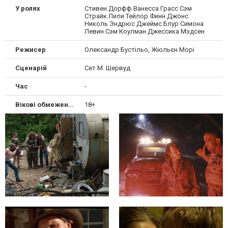
У ролях
Стивен Дорфф Ванесса Грасс Сэм
Страйк Лили Тейлор Финн Джонс
Николь Эндрюс Джеймс Блур Симона
Левин Сэм Коулман Джессика Мэдсен
Режисер
Олександр Бустільо, Жюльєн Морі
Сценарій
Сет М. Шервуд
Час
-
Вікові обмеження
18+