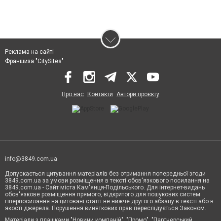
Реклама на сайті
Франшиза "CitySites"
Про нас
Контакти
Автори проєкту
info@3849.com.ua
Допускається цитування матеріалів без отримання попередньої згоди
3849.com.ua за умови розміщення в тексті обов'язкового посилання на
3849.com.ua - Сайт міста Кам'янця-Подільського. Для інтернет-видань
обов'язкове розміщення прямого, відкритого для пошукових систем
гіперпосилання на цитовані статті не нижче другого абзацу в тексті або в
якості джерела. Порушення виняткових прав переслідується Законом.
Матеріали з плашками "Новини компаній", "Промо", "Партнерський