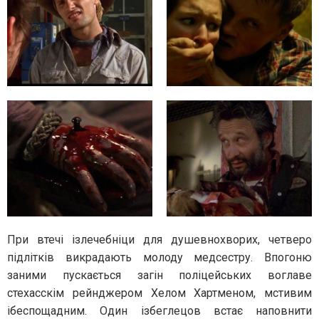
При втечі ізлечебніци для душевнохворих, четверо
підлітків викрадають молоду медсестру. Впогоню
заними пускається загін поліцейських воглаве
стехасскім рейнджером Хелом Хартменом, мстивим
ібеспощадним. Один ізбеглецов встає наповнити