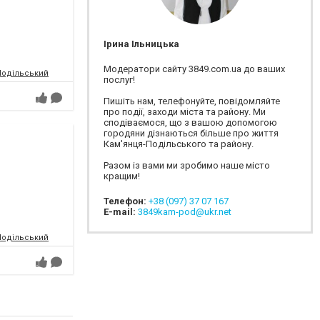
Ірина Ільницька
Модератори сайту 3849.com.ua до ваших
-Подільський
послуг!
Пишіть нам, телефонуйте, повідомляйте
про події, заходи міста та району. Ми
сподіваємося, що з вашою допомогою
городяни дізнаються більше про життя
Кам'янця-Подільського та району.
Разом із вами ми зробимо наше місто
кращим!
Телефон:
+38 (097) 37 07 167
E-mail:
3849kam-pod@ukr.net
-Подільський