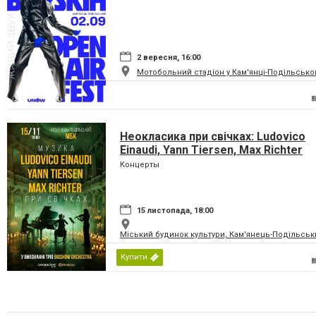
2 вересня, 16:00
Мотобольний стадіон у Кам'янці-Подільсько
Неокласика при свічках: Ludovico
Einaudi, Yann Tiersen, Max Richter
Концерты
15 листопада, 18:00
Міський будинок культури, Кам'янець-Подільськ
Купити