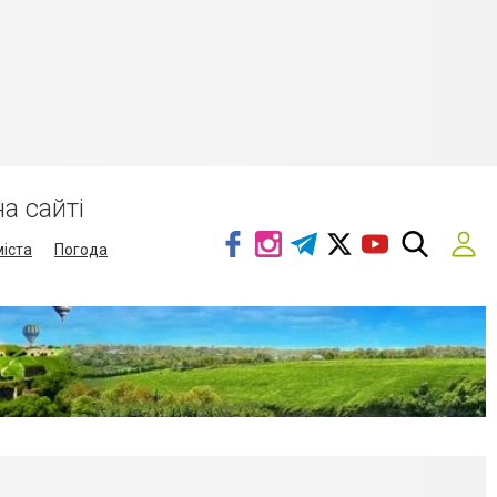
а сайті
міста
Погода