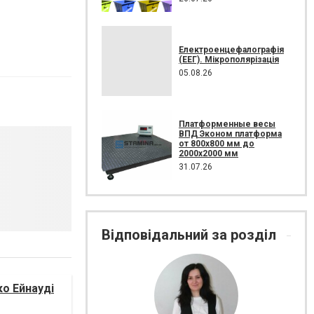
Електроенцефалографія
(ЕЕГ). Мікрополярізація
05.08.26
Платформенные весы
ВПД Эконом платформа
от 800х800 мм до
2000х2000 мм
31.07.26
Відповідальний за розділ
ко Ейнауді