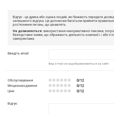
Відгук - це думка або оцінка людей, які бажають передати дос
залишеного відгука. Це допоможе багатьом прийняти правильне 
роз'яснення питань, що цікавлять.
Не дозволяється:
використання ненормативної лексики, погро
безпідставні заяви, що ображають діяльність компанії і / або її
самореклама.
Введіть email:
Ваш e-mail не відображатиметься на сайті
Обслуговування
0/12
Місцезнаходження
0/12
Ціни
0/12
Відгук: