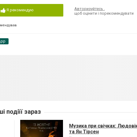
Авторизуйтесь
,
Я рекомендую
щоб оцінити і порекомендувати
омендував
App
ші подіїї зараз
Музика при свічках: Людові
та Ян Тірсен