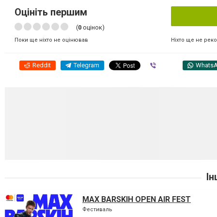
Оцініть першим
(
0
оцінок)
Ніхто ще не рек
Поки ще ніхто не оцінював
Reddit
Telegram
Viber
Whats
Ін
MAX BARSKIH OPEN AIR FEST
Фестиваль