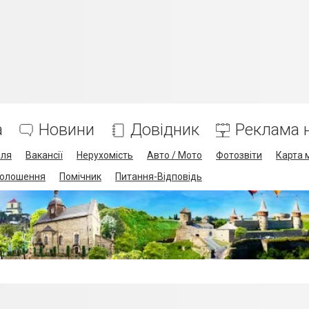
а
Новини
Довідник
Реклама н
лля
Вакансії
Нерухомість
Авто / Мото
Фотозвіти
Карта 
олошення
Помічник
Питання-Відповідь