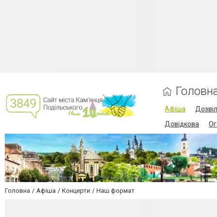
Головн
Афіша
Дозві
Довідкова
Ог
Головна
Афіша
Концерти
Наш формат