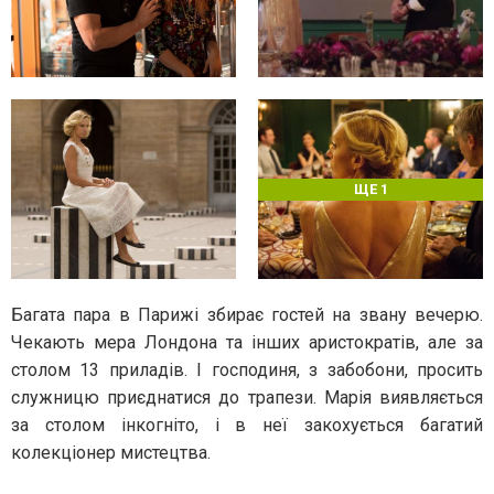
ЩЕ 1
Багата пара в Парижі збирає гостей на звану вечерю.
Чекають мера Лондона та інших аристократів, але за
столом 13 приладів. І господиня, з забобони, просить
служницю приєднатися до трапези. Марія виявляється
за столом інкогніто, і в неї закохується багатий
колекціонер мистецтва.