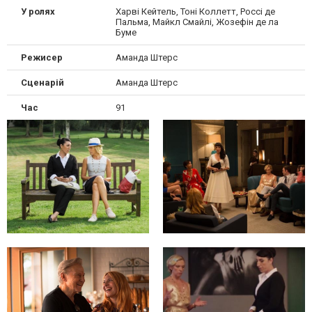
У ролях
Харві Кейтель, Тоні Коллетт, Россі де
Пальма, Майкл Смайлі, Жозефін де ла
Буме
Режисер
Аманда Штерс
Сценарій
Аманда Штерс
Час
91