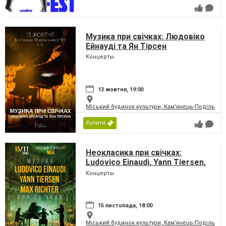
Музика при свічках: Людовіко
Ейнауді та Ян Тірсен
Концерты
13 жовтня, 19:00
Міський будинок культури, Кам'янець-Подільськ
Купити
Неокласика при свічках:
Ludovico Einaudi, Yann Tiersen,
Max Richter
Концерты
15 листопада, 18:00
Міський будинок культури, Кам'янець-Подільськ