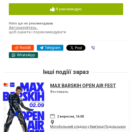
Я рекомендую
Ніхто ще не рекомендував
Авторизуйтесь
,
щоб оцінити і порекомендувати
Reddit
Telegram
Viber
WhatsApp
Інші подіїї зараз
MAX BARSKIH OPEN AIR FEST
Фестиваль
2 вересня, 16:00
Мотобольний стадіон у Кам'янці-Подільському