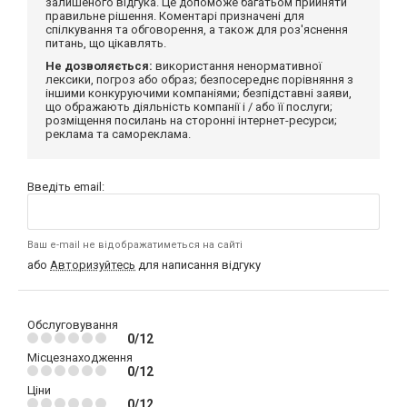
залишеного відгука. Це допоможе багатьом прийняти
правильне рішення. Коментарі призначені для
спілкування та обговорення, а також для роз'яснення
питань, що цікавлять.
Не дозволяється:
використання ненормативної
лексики, погроз або образ; безпосереднє порівняння з
іншими конкуруючими компаніями; безпідставні заяви,
що ображають діяльність компанії і / або її послуги;
розміщення посилань на сторонні інтернет-ресурси;
реклама та самореклама.
Введіть email:
Ваш e-mail не відображатиметься на сайті
або
Авторизуйтесь
для написання відгуку
Обслуговування
0/12
Місцезнаходження
0/12
Ціни
0/12