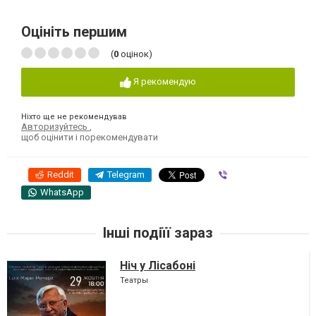
Оцініть першим
(
0
оцінок)
Я рекомендую
Ніхто ще не рекомендував
Авторизуйтесь
,
щоб оцінити і порекомендувати
Reddit
Telegram
Viber
WhatsApp
Інші подіїї зараз
Ніч у Лісабоні
Театры