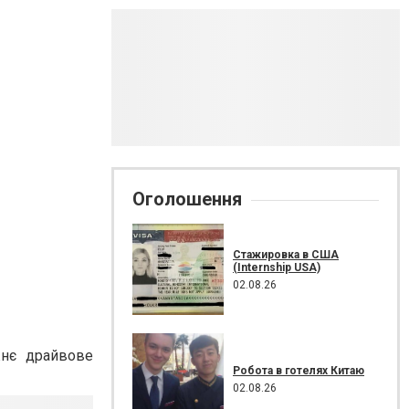
Оголошення
Стажировка в США
(Internship USA)
02.08.26
жнє драйвове
Робота в готелях Китаю
02.08.26