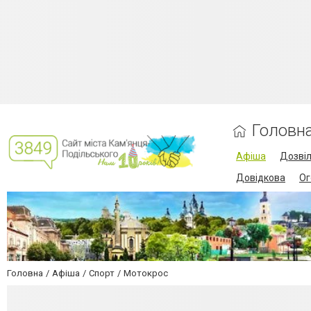
Головн
Афіша
Дозві
Довідкова
Ог
Головна
Афіша
Спорт
Мотокрос