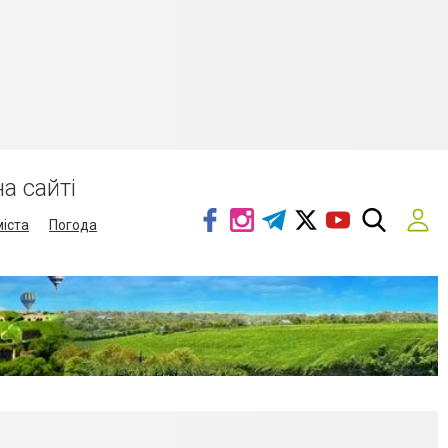
а сайті
міста
Погода