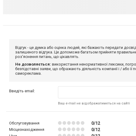
Відгук - це думка або оцінка людей, які бажають передати дос
залишеного відгука. Це допоможе багатьом прийняти правильне 
роз'яснення питань, що цікавлять.
Не дозволяється:
використання ненормативної лексики, погро
безпідставні заяви, що ображають діяльність компанії і / або її
самореклама.
Введіть email:
Ваш e-mail не відображатиметься на сайті
Обслуговування
0/12
Місцезнаходження
0/12
Ціни
0/12