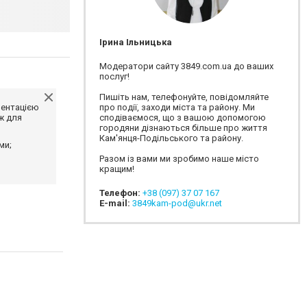
Ірина Ільницька
Модератори сайту 3849.com.ua до ваших
послуг!
Пишіть нам, телефонуйте, повідомляйте
ментацією
про події, заходи міста та району. Ми
ж для
сподіваємося, що з вашою допомогою
городяни дізнаються більше про життя
Кам'янця-Подільського та району.
ми;
Разом із вами ми зробимо наше місто
кращим!
Телефон:
+38 (097) 37 07 167
E-mail:
3849kam-pod@ukr.net