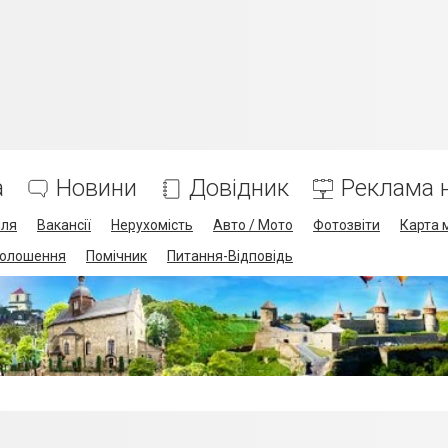
а
Новини
Довідник
Реклама н
лля
Вакансії
Нерухомість
Авто / Мото
Фотозвіти
Карта 
олошення
Помічник
Питання-Відповідь