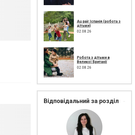
Au pair Іспанія (робота з
дітьми)
02.08.26
Робота з дітьми в
Великої Британії
02.08.26
Відповідальний за розділ