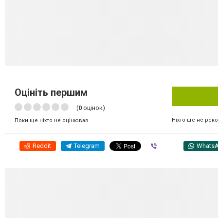
Оцініть першим
(
0
оцінок)
Ніхто ще не рек
Поки ще ніхто не оцінював
Reddit
Telegram
Viber
Whats