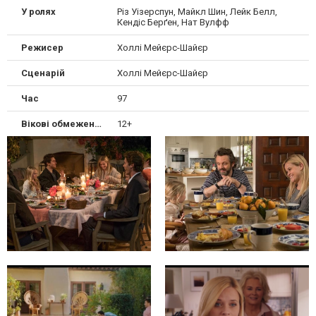
У ролях
Різ Уізерспун, Майкл Шин, Лейк Белл,
Кендіс Берґен, Нат Вулфф
Режисер
Холлі Мейєрс-Шайєр
Сценарій
Холлі Мейєрс-Шайєр
Час
97
Вікові обмеження
12+