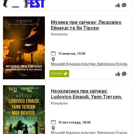
Музика при свічках: Людовіко
Ейнауді та Ян Тірсен
Концерты
13 жовтня, 19:00
Міський будинок культури, Кам'янець-Подільськ
Купити
Неокласика при свічках:
Ludovico Einaudi, Yann Tiersen,
Max Richter
Концерты
15 листопада, 18:00
Міський будинок культури, Кам'янець-Подільськ