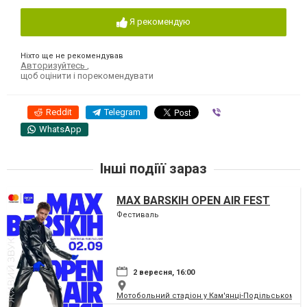
Я рекомендую
Ніхто ще не рекомендував
Авторизуйтесь
,
щоб оцінити і порекомендувати
Reddit
Telegram
Viber
WhatsApp
Інші подіїї зараз
MAX BARSKIH OPEN AIR FEST
Фестиваль
2 вересня, 16:00
Мотобольний стадіон у Кам'янці-Подільському