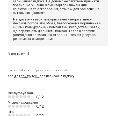
залишеного відгука. Це допоможе багатьом прийняти
правильне рішення. Коментарі призначені для
спілкування та обговорення, а також для роз'яснення
питань, що цікавлять.
Не дозволяється:
використання ненормативної
лексики, погроз або образ; безпосереднє порівняння з
іншими конкуруючими компаніями; безпідставні заяви,
що ображають діяльність компанії і / або її послуги;
розміщення посилань на сторонні інтернет-ресурси;
реклама та самореклама.
Введіть email:
Ваш e-mail не відображатиметься на сайті
або
Авторизуйтесь
для написання відгуку
Обслуговування
0/12
Місцезнаходження
0/12
Ціни
0/12