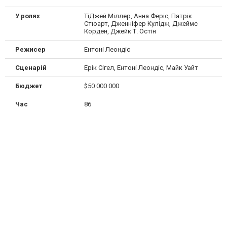
У ролях
ТіДжей Міллер, Анна Феріс, Патрік
Стюарт, Дженніфер Кулідж, Джеймс
Корден, Джейк Т. Остін
Режисер
Ентоні Леондіс
Сценарій
Ерік Сігел, Ентоні Леондіс, Майк Уайт
Бюджет
$50 000 000
Час
86