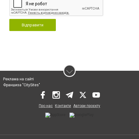
Відправити
Реклама на сайті
Франшиза "CitySites"
Про нас
Контакти
Автори проєкту