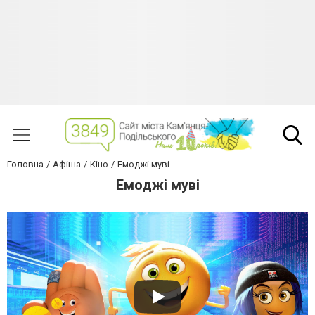
Головна
Афіша
Кіно
Емоджі муві
Емоджі муві