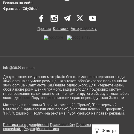
Реклама на сайті
Франшиза "CitySites"
Про нас
Контакти
Автори проєкту
info@3849.com.ua
Допускається цитування матеріалів без отримання попередньої згоди
3849.com.ua за умови розміщення в тексті обов'язкового посилання на
3849.com.ua - Сайт міста Кам'янця-Подільського. Для інтернет-видань
обов'язкове розміщення прямого, відкритого для пошукових систем
гіперпосилання на цитовані статті не нижче другого абзацу в тексті або в
якості джерела. Порушення виняткових прав переслідується Законом.
Матеріали з плашками "Новини компаній", "Промо", "Партнерський
матеріал", "Партнерський спецпроєкт", "Політичні новини", "Пресреліз",
"PR", "Офіційно", "Політична реклама" публікуються на правах реклами.
Політика конфіденційності
Правила сайту
Правила
класифайд
Редакційна політика
Фільтри