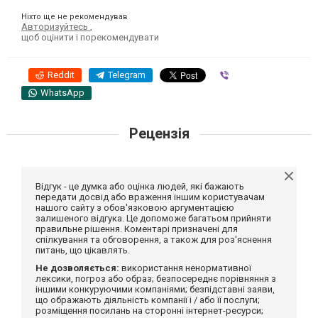
Ніхто ще не рекомендував
Авторизуйтесь
,
щоб оцінити і порекомендувати
Reddit
Telegram
Viber
WhatsApp
Рецензія
Відгук - це думка або оцінка людей, які бажають
передати досвід або враження іншим користувачам
нашого сайту з обов'язковою аргументацією
залишеного відгука. Це допоможе багатьом прийняти
правильне рішення. Коментарі призначені для
спілкування та обговорення, а також для роз'яснення
питань, що цікавлять.
Не дозволяється:
використання ненормативної
лексики, погроз або образ; безпосереднє порівняння з
іншими конкуруючими компаніями; безпідставні заяви,
що ображають діяльність компанії і / або її послуги;
розміщення посилань на сторонні інтернет-ресурси;