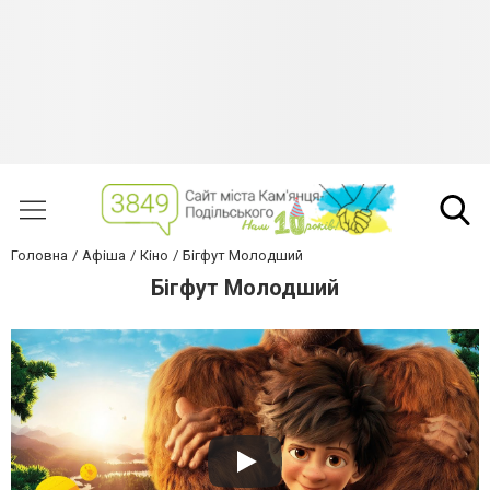
Головна
Афіша
Кіно
Бігфут Молодший
Бігфут Молодший