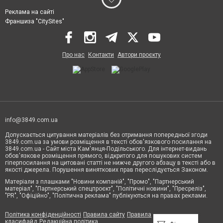
Реклама на сайті
Франшиза "CitySites"
Про нас
Контакти
Автори проєкту
info@3849.com.ua
Допускається цитування матеріалів без отримання попередньої згоди
3849.com.ua за умови розміщення в тексті обов'язкового посилання на
3849.com.ua - Сайт міста Кам'янця-Подільського. Для інтернет-видань
обов'язкове розміщення прямого, відкритого для пошукових систем
гіперпосилання на цитовані статті не нижче другого абзацу в тексті або в
якості джерела. Порушення виняткових прав переслідується Законом.
Матеріали з плашками "Новини компаній", "Промо", "Партнерський
матеріал", "Партнерський спецпроєкт", "Політичні новини", "Пресреліз",
"PR", "Офіційно", "Політична реклама" публікуються на правах реклами.
Політика конфіденційності
Правила сайту
Правила
класифайд
Редакційна політика