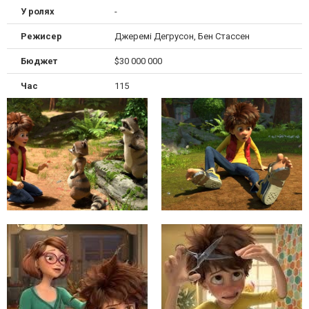
У ролях
-
Режисер
Джеремі Дегрусон, Бен Стассен
Бюджет
$30 000 000
Час
115