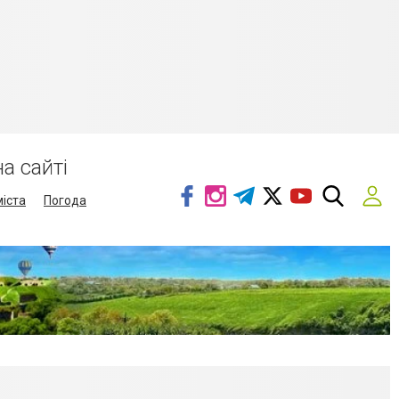
а сайті
міста
Погода