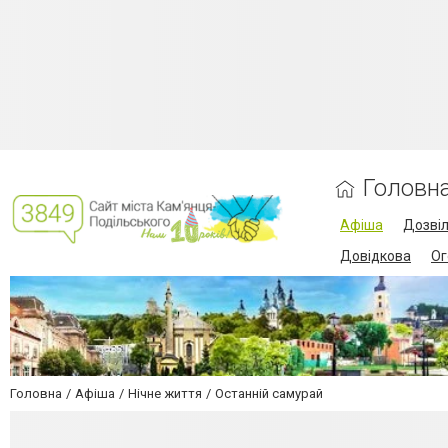
Головн
Афіша
Дозві
Довідкова
Ог
Головна
Афіша
Нічне життя
Останній самурай