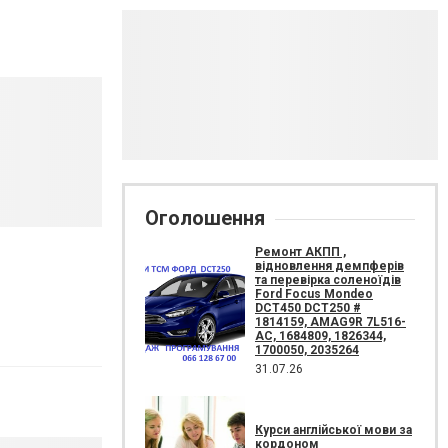
Оголошення
Ремонт АКПП ,
відновлення демпферів
та перевірка соленоїдів
Ford Focus Mondeo
DCT450 DCT250 #
1814159, AMAG9R 7L516-
AC, 1684809, 1826344,
1700050, 2035264
31.07.26
Курси англійської мови за
кордоном