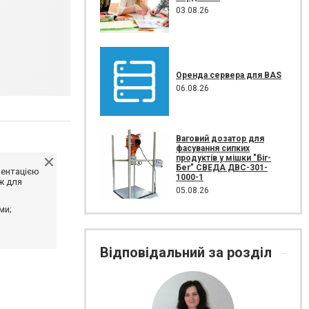
03.08.26
Оренда сервера для BAS
06.08.26
Ваговий дозатор для
фасування сипких
продуктів у мішки "Біг-
Бег" СВЕДА ДВС-301-
ментацією
1000-1
ж для
05.08.26
ми;
Відповідальний за розділ