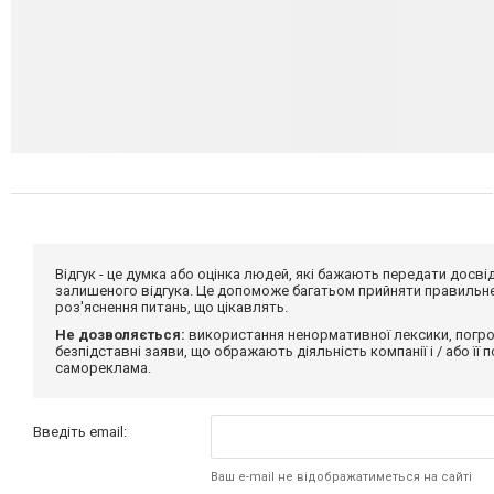
Відгук - це думка або оцінка людей, які бажають передати дос
залишеного відгука. Це допоможе багатьом прийняти правильне 
роз'яснення питань, що цікавлять.
Не дозволяється:
використання ненормативної лексики, погро
безпідставні заяви, що ображають діяльність компанії і / або її
самореклама.
Введіть email:
Ваш e-mail не відображатиметься на сайті