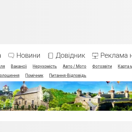
а
Новини
Довідник
Реклама н
лля
Вакансії
Нерухомість
Авто / Мото
Фотозвіти
Карта 
олошення
Помічник
Питання-Відповідь