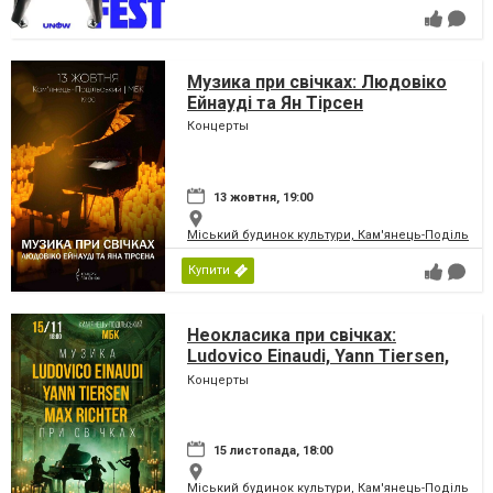
Музика при свічках: Людовіко
Ейнауді та Ян Тірсен
Концерты
13 жовтня, 19:00
Міський будинок культури, Кам'янець-Подільськ
Купити
Неокласика при свічках:
Ludovico Einaudi, Yann Tiersen,
Max Richter
Концерты
15 листопада, 18:00
Міський будинок культури, Кам'янець-Подільськ