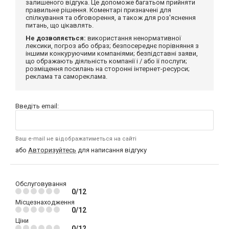
залишеного відгука. Це допоможе багатьом прийняти
правильне рішення. Коментарі призначені для
спілкування та обговорення, а також для роз'яснення
питань, що цікавлять.
Не дозволяється:
використання ненормативної
лексики, погроз або образ; безпосереднє порівняння з
іншими конкуруючими компаніями; безпідставні заяви,
що ображають діяльність компанії і / або її послуги;
розміщення посилань на сторонні інтернет-ресурси;
реклама та самореклама.
Введіть email:
Ваш e-mail не відображатиметься на сайті
або
Авторизуйтесь
для написання відгуку
Обслуговування
0/12
Місцезнаходження
0/12
Ціни
0/12