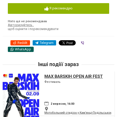
Я рекомендую
Ніхто ще не рекомендував
Авторизуйтесь
,
щоб оцінити і порекомендувати
Reddit
Telegram
Viber
WhatsApp
Інші подіїї зараз
MAX BARSKIH OPEN AIR FEST
Фестиваль
2 вересня, 16:00
Мотобольний стадіон у Кам'янці-Подільському