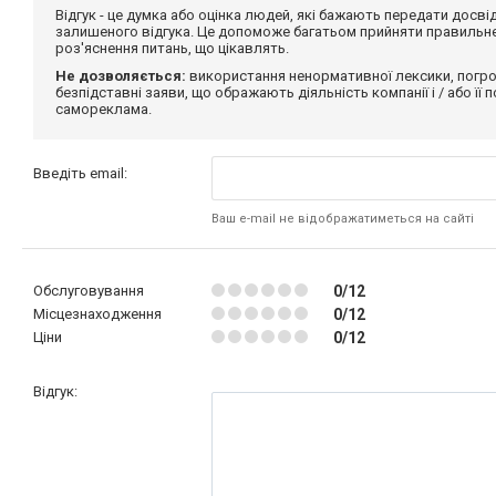
Відгук - це думка або оцінка людей, які бажають передати дос
залишеного відгука. Це допоможе багатьом прийняти правильне 
роз'яснення питань, що цікавлять.
Не дозволяється:
використання ненормативної лексики, погро
безпідставні заяви, що ображають діяльність компанії і / або її
самореклама.
Введіть email:
Ваш e-mail не відображатиметься на сайті
Обслуговування
0/12
Місцезнаходження
0/12
Ціни
0/12
Відгук: