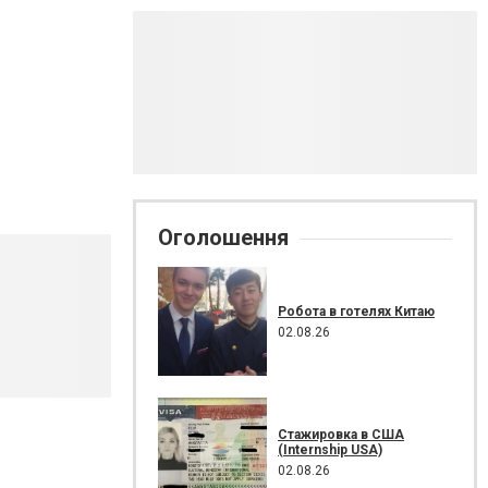
Оголошення
Робота в готелях Китаю
02.08.26
Стажировка в США
(Internship USA)
02.08.26