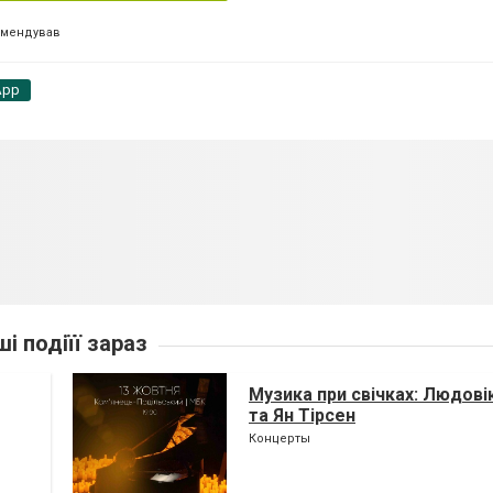
омендував
App
ші подіїї зараз
Музика при свічках: Людові
та Ян Тірсен
Концерты