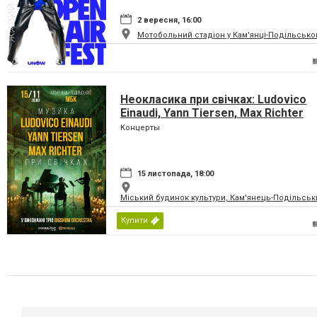
2 вересня, 16:00
Мотобольний стадіон у Кам'янці-Подільсько
Неокласика при свічках: Ludovico
Einaudi, Yann Tiersen, Max Richter
Концерты
15 листопада, 18:00
Міський будинок культури, Кам'янець-Подільськ
Купити