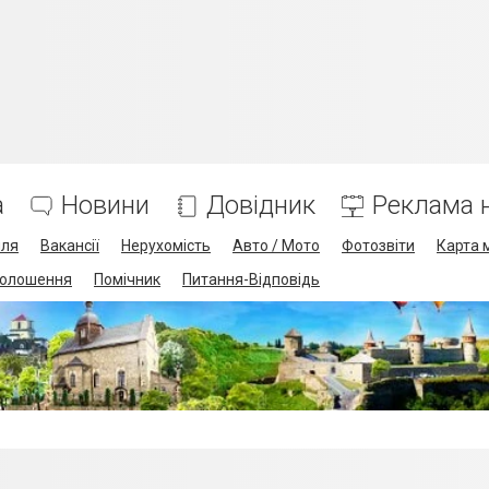
а
Новини
Довідник
Реклама н
лля
Вакансії
Нерухомість
Авто / Мото
Фотозвіти
Карта 
олошення
Помічник
Питання-Відповідь