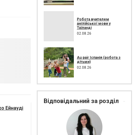
Робота вчителем
англійської мови у
Таїланді
02.08.26
Au pair Іспанія (робота з
дітьми)
02.08.26
Відповідальний за розділ
ко Ейнауді