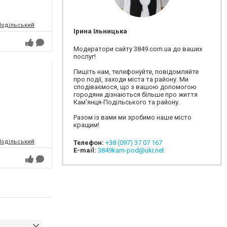
-Подільський
Ірина Ільницька
Модератори сайту 3849.com.ua до ваших
послуг!
Пишіть нам, телефонуйте, повідомляйте
про події, заходи міста та району. Ми
сподіваємося, що з вашою допомогою
городяни дізнаються більше про життя
Кам'янця-Подільського та району.
Разом із вами ми зробимо наше місто
кращим!
-Подільський
Телефон:
+38 (097) 37 07 167
E-mail:
3849kam-pod@ukr.net