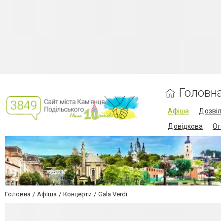
Головн
Афіша
Дозві
Довідкова
Ог
Головна
Афіша
Концерти
Gala Verdi