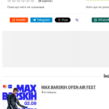
(
0
оцінок)
Ніхто ще не рек
Поки ще ніхто не оцінював
Reddit
Telegram
Viber
Whats
Ін
MAX BARSKIH OPEN AIR FEST
Фестиваль