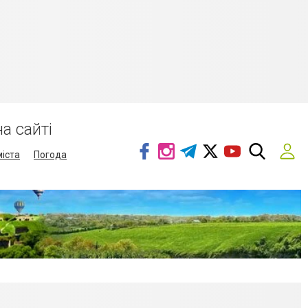
а сайті
міста
Погода