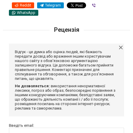
Reddit
Telegram
Viber
WhatsApp
Рецензія
Відгук - це думка або оцінка людей, які бажають
передати досвід або враження іншим користувачам
нашого сайту з обов'язковою аргументацією
залишеного відгука. Це допоможе багатьом прийняти
правильне рішення. Коментарі призначені для
спілкування та обговорення, а також для роз'яснення
питань, що цікавлять.
Не дозволяється:
використання ненормативної
лексики, погроз або образ; безпосереднє порівняння з
іншими конкуруючими компаніями; безпідставні заяви,
що ображають діяльність компанії і / або її послуги;
розміщення посилань на сторонні інтернет-ресурси;
реклама та самореклама.
Введіть email: