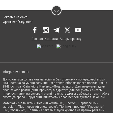
Реклама на сайті
Франшиза "CitySites"
Про нас
Контакти
Автори проєкту
info@3849.com.ua
Допускається цитування матеріалів без отримання попередньої згоди
3849.com.ua за умови розміщення в тексті обов'язкового посилання на
3849.com.ua - Сайт міста Кам'янця-Подільського. Для інтернет-видань
обов'язкове розміщення прямого, відкритого для пошукових систем
гіперпосилання на цитовані статті не нижче другого абзацу в тексті або в
якості джерела. Порушення виняткових прав переслідується Законом.
Матеріали з плашками "Новини компаній", "Промо", "Партнерський
матеріал", "Партнерський спецпроєкт", "Політичні новини", "Пресреліз",
"PR", "Офіційно", "Політична реклама" публікуються на правах реклами.