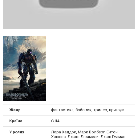
Жанр
фантастика, бойовик, трилер, пригоди
Країна
США
У ролях
Лора Хеддок, Марк Волберг, Ентоні
Хопкінс, Джош Дюамель, Джон Гудман,