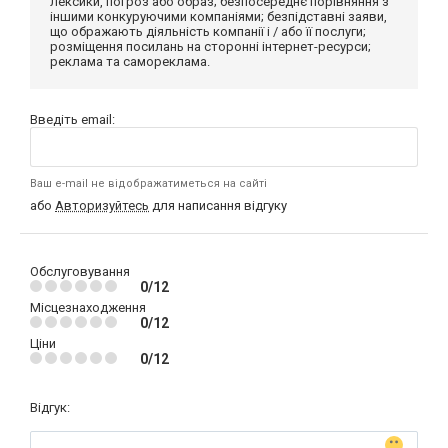
лексики, погроз або образ; безпосереднє порівняння з
іншими конкуруючими компаніями; безпідставні заяви,
що ображають діяльність компанії і / або її послуги;
розміщення посилань на сторонні інтернет-ресурси;
реклама та самореклама.
Введіть email:
Ваш e-mail не відображатиметься на сайті
або
Авторизуйтесь
для написання відгуку
Обслуговування
0/12
Місцезнаходження
0/12
Ціни
0/12
Відгук: