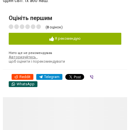
один світ: їх або наш.
Оцініть першим
(
0
оцінок)
Я рекомендую
Ніхто ще не рекомендував
Авторизуйтесь
,
щоб оцінити і порекомендувати
Reddit
Telegram
Viber
WhatsApp