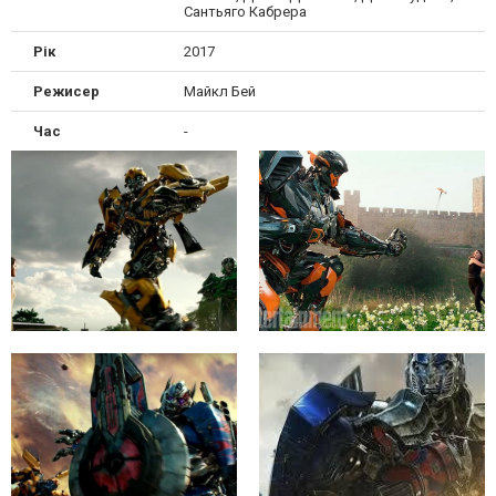
Сантьяго Кабрера
Рік
2017
Режисер
Майкл Бей
Час
-