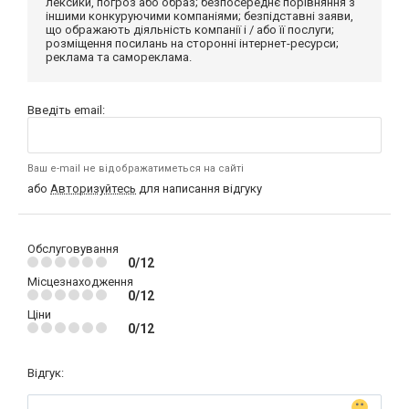
лексики, погроз або образ; безпосереднє порівняння з
іншими конкуруючими компаніями; безпідставні заяви,
що ображають діяльність компанії і / або її послуги;
розміщення посилань на сторонні інтернет-ресурси;
реклама та самореклама.
Введіть email:
Ваш e-mail не відображатиметься на сайті
або
Авторизуйтесь
для написання відгуку
Обслуговування
0/12
Місцезнаходження
0/12
Ціни
0/12
Відгук: