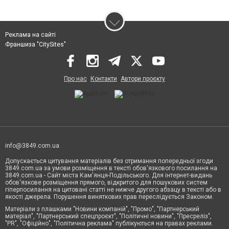
Реклама на сайті
Франшиза "CitySites"
Про нас
Контакти
Автори проєкту
info@3849.com.ua
Допускається цитування матеріалів без отримання попередньої згоди
3849.com.ua за умови розміщення в тексті обов'язкового посилання на
3849.com.ua - Сайт міста Кам'янця-Подільського. Для інтернет-видань
обов'язкове розміщення прямого, відкритого для пошукових систем
гіперпосилання на цитовані статті не нижче другого абзацу в тексті або в
якості джерела. Порушення виняткових прав переслідується Законом.
Матеріали з плашками "Новини компаній", "Промо", "Партнерський
матеріал", "Партнерський спецпроєкт", "Політичні новини", "Пресреліз",
"PR", "Офіційно", "Політична реклама" публікуються на правах реклами.