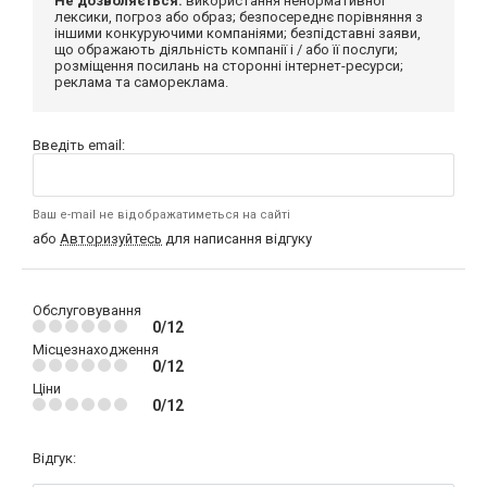
Не дозволяється:
використання ненормативної
лексики, погроз або образ; безпосереднє порівняння з
іншими конкуруючими компаніями; безпідставні заяви,
що ображають діяльність компанії і / або її послуги;
розміщення посилань на сторонні інтернет-ресурси;
реклама та самореклама.
Введіть email:
Ваш e-mail не відображатиметься на сайті
або
Авторизуйтесь
для написання відгуку
Обслуговування
0/12
Місцезнаходження
0/12
Ціни
0/12
Відгук: