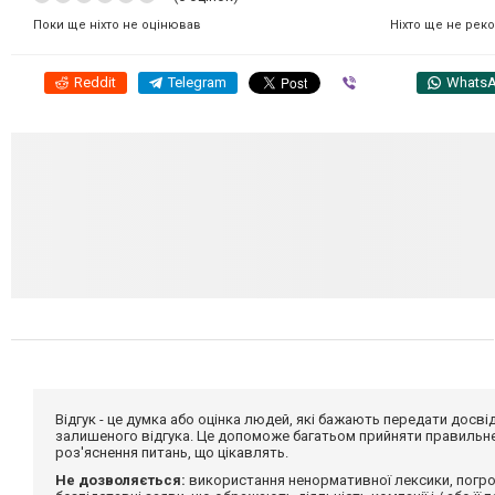
Ніхто ще не рек
Поки ще ніхто не оцінював
Reddit
Telegram
Viber
Whats
Відгук - це думка або оцінка людей, які бажають передати дос
залишеного відгука. Це допоможе багатьом прийняти правильне 
роз'яснення питань, що цікавлять.
Не дозволяється:
використання ненормативної лексики, погро