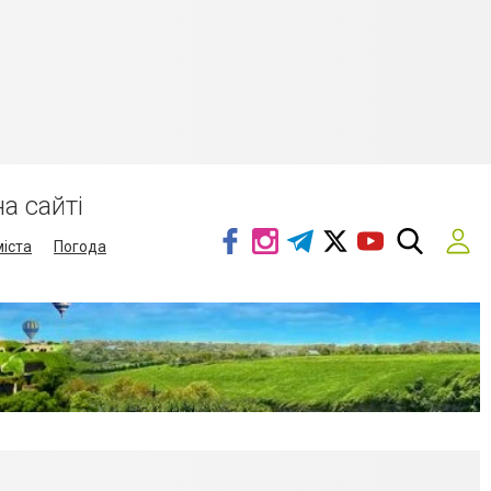
а сайті
міста
Погода