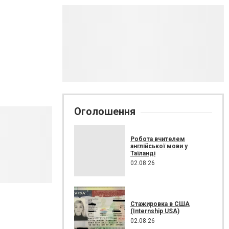
Оголошення
Робота вчителем
англійської мови у
Таїланді
02.08.26
Стажировка в США
(Internship USA)
02.08.26