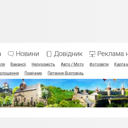
а
Новини
Довідник
Реклама н
лля
Вакансії
Нерухомість
Авто / Мото
Фотозвіти
Карта 
олошення
Помічник
Питання-Відповідь