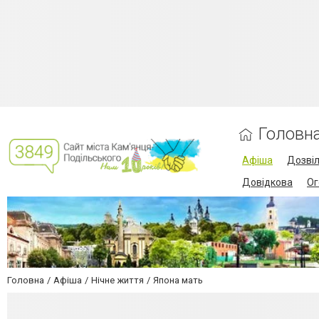
Головн
Афіша
Дозві
Довідкова
Ог
Головна
Афіша
Нічне життя
Япона мать