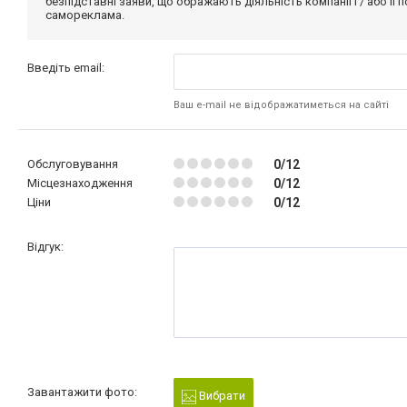
безпідставні заяви, що ображають діяльність компанії і / або її
самореклама.
Введіть email:
Ваш e-mail не відображатиметься на сайті
Обслуговування
0/12
Місцезнаходження
0/12
Ціни
0/12
Відгук:
Завантажити фото:
Вибрати