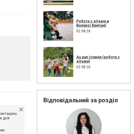
Робота з дітьми в
Великої Британії
02.08.26
Au pair Іспанія (робота з
дітьми)
02.08.26
Відповідальний за розділ
ментацією
ж для
ми;