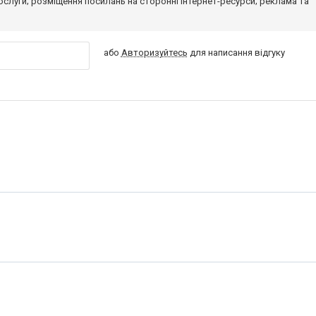
 послуги; розміщення посилань на сторонні інтернет-ресурси; реклама та
або
Авторизуйтесь
для написання відгуку