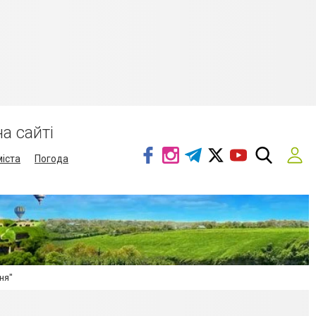
а сайті
міста
Погода
ня"