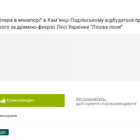
пера в мініатюрі" в Кам`янці-Подільському відбудеться п
го за драмою-феєрієї Лесі Українки "Лісова пісня".
Авторизуйтесь
,
Я рекомендую
щоб оцінити і порекомендувати
омендував
App