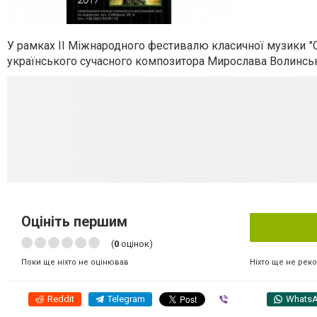
У рамках ІІ Міжнародного фестивалю класичної музики "О
українського сучасного композитора Мирослава Волинсько
Оцініть першим
(
0
оцінок)
Ніхто ще не рек
Поки ще ніхто не оцінював
Reddit
Telegram
Viber
Whats