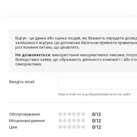
Відгук - це думка або оцінка людей, які бажають передати дос
залишеного відгука. Це допоможе багатьом прийняти правильне 
роз'яснення питань, що цікавлять.
Не дозволяється:
використання ненормативної лексики, погро
безпідставні заяви, що ображають діяльність компанії і / або її
самореклама.
Введіть email:
Ваш e-mail не відображатиметься на сайті
Обслуговування
0/12
Місцезнаходження
0/12
Ціни
0/12