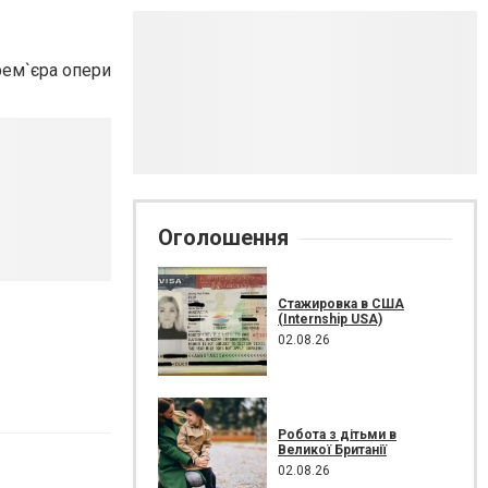
рем`єра опери
Оголошення
Стажировка в США
(Internship USA)
02.08.26
Робота з дітьми в
Великої Британії
02.08.26