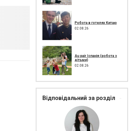
Робота в готелях Китаю
02.08.26
Au pair Іспанія (робота з
дітьми)
02.08.26
Відповідальний за розділ