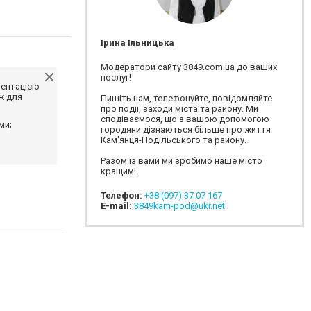
Ірина Ільницька
Модератори сайту 3849.com.ua до ваших
послуг!
ментацією
ж для
Пишіть нам, телефонуйте, повідомляйте
про події, заходи міста та району. Ми
сподіваємося, що з вашою допомогою
ми;
городяни дізнаються більше про життя
Кам'янця-Подільського та району.
Разом із вами ми зробимо наше місто
кращим!
Телефон:
+38 (097) 37 07 167
E-mail:
3849kam-pod@ukr.net