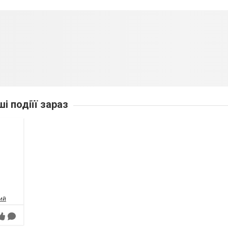
ші подіїї зараз
ий