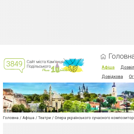
Головн
Афіша
Дозві
Довідкова
Ог
Головна
Афіша
Театри
Опера українського сучасного композитор