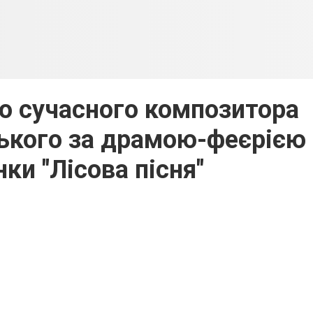
го сучасного композитора
ького за драмою-феєрією
нки "Лісова пісня"