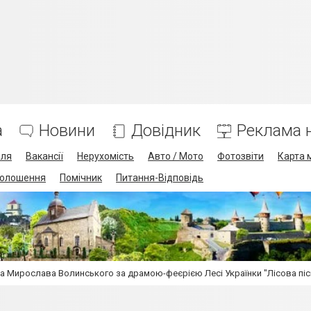
а
Новини
Довідник
Реклама н
лля
Вакансії
Нерухомість
Авто / Мото
Фотозвіти
Карта 
олошення
Помічник
Питання-Відповідь
а Мирослава Волинського за драмою-феєрією Лесі Українки "Лісова піс