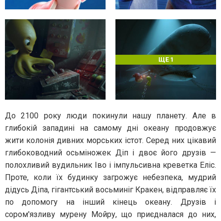
ЩЕ 1
До 2100 року люди покинули нашу планету. Але в
глибокій западині на самому дні океану продовжує
жити колонія дивних морських істот. Серед них цікавий
глибоководний осьміножек Діп і двоє його друзів —
полохливий вудильник Іво і імпульсивна креветка Еліс.
Проте, коли їх будинку загрожує небезпека, мудрий
дідусь Діпа, гігантський восьминіг Кракен, відправляє їх
по допомогу на інший кінець океану. Друзів і
сором'язливу мурену Мойру, що приєдналася до них,