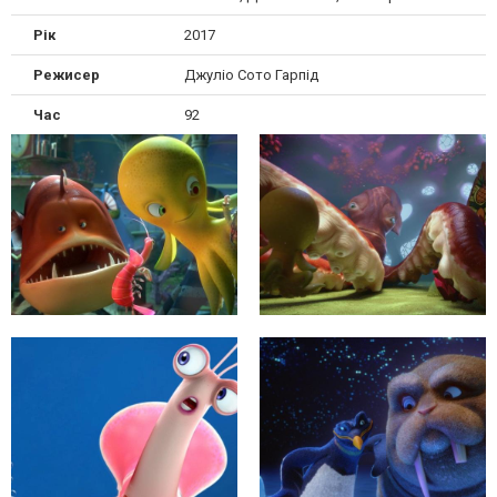
Рік
2017
Режисер
Джуліо Сото Гарпід
Час
92