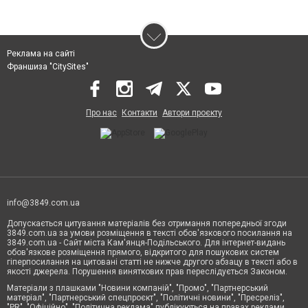
Реклама на сайті
Франшиза "CitySites"
Про нас
Контакти
Автори проєкту
info@3849.com.ua
Допускається цитування матеріалів без отримання попередньої згоди
3849.com.ua за умови розміщення в тексті обов'язкового посилання на
3849.com.ua - Сайт міста Кам'янця-Подільського. Для інтернет-видань
обов'язкове розміщення прямого, відкритого для пошукових систем
гіперпосилання на цитовані статті не нижче другого абзацу в тексті або в
якості джерела. Порушення виняткових прав переслідується Законом.
Матеріали з плашками "Новини компаній", "Промо", "Партнерський
матеріал", "Партнерський спецпроєкт", "Політичні новини", "Пресреліз",
"PR", "Офіційно", "Політична реклама" публікуються на правах реклами.