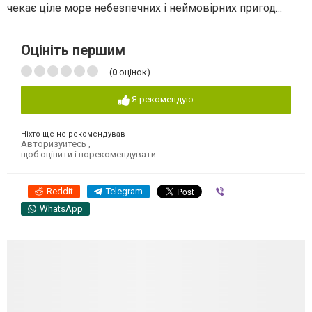
чекає ціле море небезпечних і неймовірних пригод...
Оцініть першим
(
0
оцінок)
Я рекомендую
Ніхто ще не рекомендував
Авторизуйтесь
,
щоб оцінити і порекомендувати
Reddit
Telegram
Viber
WhatsApp