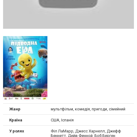
Жанр
мультфільм, комедія, пригоди, сімейний
Країна
США, Іспанія
У ролях
Філ ЛаМарр, Джесс Харнелл, Джефф
Беннетт, Дейв Фенной, Боб Берген