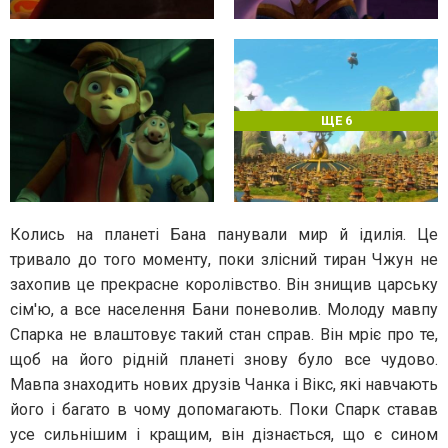
ЩЕ 6
Колись на планеті Бана панували мир й ідилія. Це
тривало до того моменту, поки злісний тиран Чжун не
захопив це прекрасне королівство. Він знищив царську
сім'ю, а все населення Бани поневолив. Молоду мавпу
Спарка не влаштовує такий стан справ. Він мріє про те,
щоб на його рідній планеті знову було все чудово.
Мавпа знаходить нових друзів Чанка і Вікс, які навчають
його і багато в чому допомагають. Поки Спарк ставав
усе сильнішим і кращим, він дізнається, що є сином