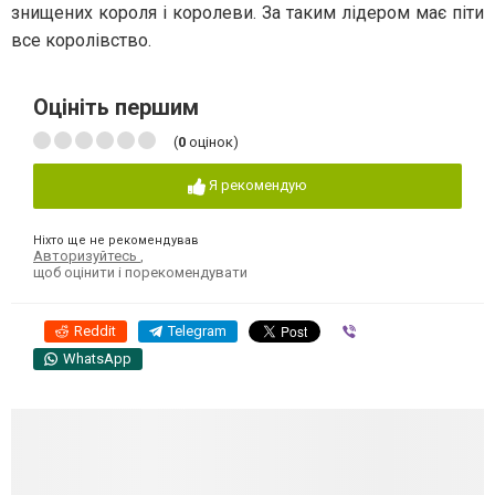
знищених короля і королеви. За таким лідером має піти
все королівство.
Оцініть першим
(
0
оцінок)
Я рекомендую
Ніхто ще не рекомендував
Авторизуйтесь
,
щоб оцінити і порекомендувати
Reddit
Telegram
Viber
WhatsApp