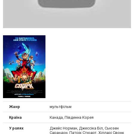
Жанр
мультфільм
Країна
Канада, Південна Корея
У ролях
Джейс Норман, Джессіка Біл, Сьюзен
Сарандон, Патрік Стюарт, Хілларі Свонк