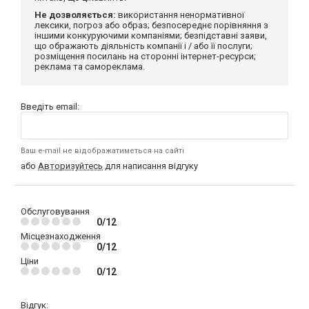
Не дозволяється:
використання ненормативної
лексики, погроз або образ; безпосереднє порівняння з
іншими конкуруючими компаніями; безпідставні заяви,
що ображають діяльність компанії і / або її послуги;
розміщення посилань на сторонні інтернет-ресурси;
реклама та самореклама.
Введіть email:
Ваш e-mail не відображатиметься на сайті
або
Авторизуйтесь
для написання відгуку
Обслуговування
0/12
Місцезнаходження
0/12
Ціни
0/12
Відгук: