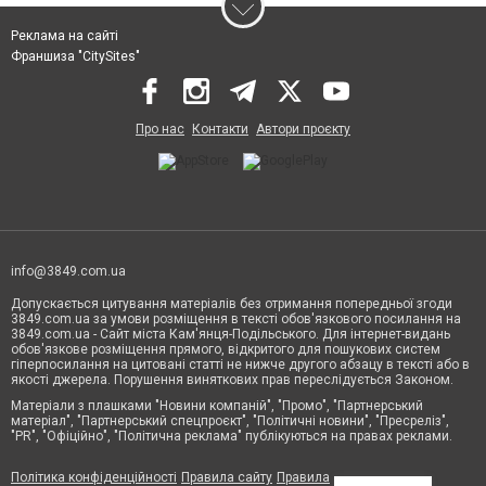
Реклама на сайті
Франшиза "CitySites"
Про нас
Контакти
Автори проєкту
info@3849.com.ua
Допускається цитування матеріалів без отримання попередньої згоди
3849.com.ua за умови розміщення в тексті обов'язкового посилання на
3849.com.ua - Сайт міста Кам'янця-Подільського. Для інтернет-видань
обов'язкове розміщення прямого, відкритого для пошукових систем
гіперпосилання на цитовані статті не нижче другого абзацу в тексті або в
якості джерела. Порушення виняткових прав переслідується Законом.
Матеріали з плашками "Новини компаній", "Промо", "Партнерський
матеріал", "Партнерський спецпроєкт", "Політичні новини", "Пресреліз",
"PR", "Офіційно", "Політична реклама" публікуються на правах реклами.
Політика конфіденційності
Правила сайту
Правила