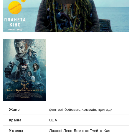
Жанр
фентезі, бойовик, комедія, пригоди
Країна
США
У ролях
Джонні Депп, Брентон Туейтс, Кая