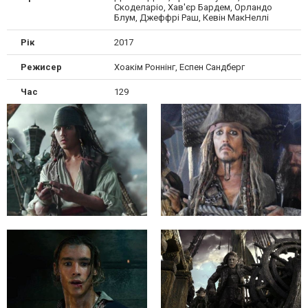
Скоделаріо, Хав'єр Бардем, Орландо
Блум, Джеффрі Раш, Кевін МакНеллі
Рік
2017
Режисер
Хоакім Роннінг, Еспен Сандберг
Час
129