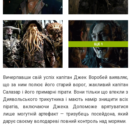
ЩЕ 1
Вичерпавши свій успіх капітан Джек Воробей виявляє,
що за ним полює його старий ворог, жахливий капітан
Салазар і його примарні пірати. Вони тільки що втекли з
Диявольського трикутника і мають намір знищити всіх
піратів, включаючи Джека. Допоможе врятуватися
лише могутній артефакт — тризубець посейдона, який
дарує своєму володареві повний контроль над морями.