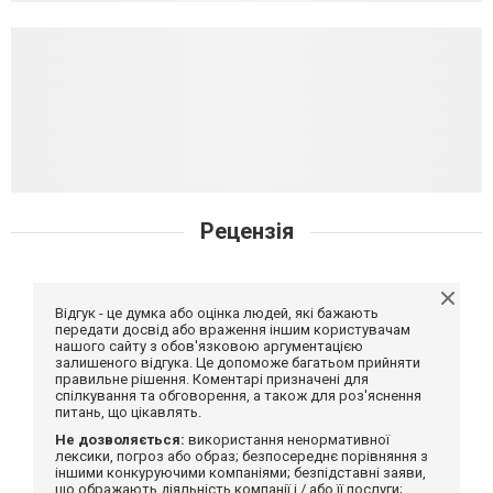
Рецензія
Відгук - це думка або оцінка людей, які бажають
передати досвід або враження іншим користувачам
нашого сайту з обов'язковою аргументацією
залишеного відгука. Це допоможе багатьом прийняти
правильне рішення. Коментарі призначені для
спілкування та обговорення, а також для роз'яснення
питань, що цікавлять.
Не дозволяється:
використання ненормативної
лексики, погроз або образ; безпосереднє порівняння з
іншими конкуруючими компаніями; безпідставні заяви,
що ображають діяльність компанії і / або її послуги;