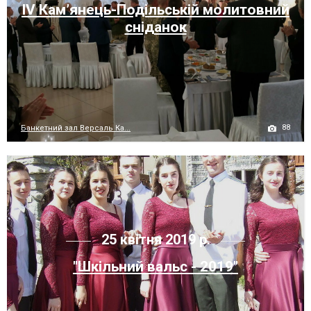
IV Кам’янець-Подільській молитовний
сніданок
88
Банкетний зал Версаль Ка...
25 квітня 2019 р.
"Шкільний вальс - 2019"