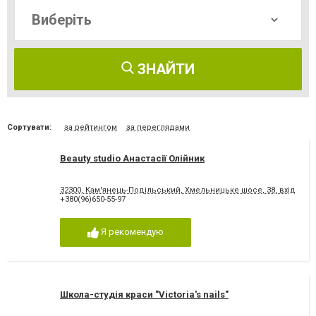
ЗНАЙТИ
Сортувати:
за рейтингом
за переглядами
Beauty studio Анастасії Олійник
32300, Кам'янець-Подільський, Хмельницьке шосе, 38, вхід від 
+380(96)650-55-97
Я рекомендую
Школа-студія краси "Victoria's nails"