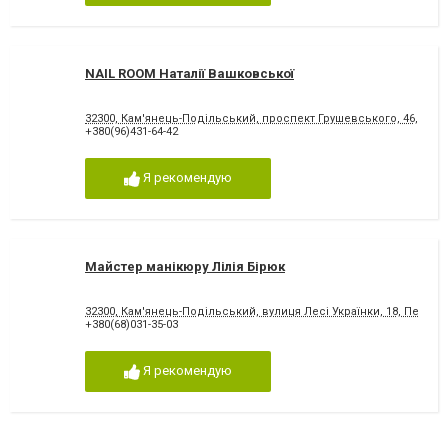
NAIL ROOM Наталії Вашковської
32300, Кам'янець-Подільський, проспект Грушевського, 46, ОЦ "
+380(96)431-64-42
Я рекомендую
Майстер манікюру Лілія Бірюк
32300, Кам'янець-Подільський, вулиця Лесі Українки, 18, Перукар
+380(68)031-35-03
Я рекомендую