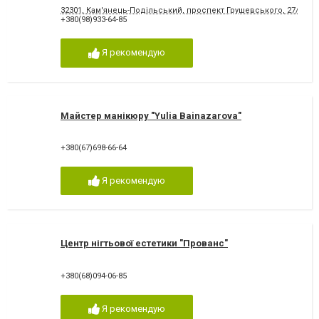
32301, Кам'янець-Подільський, проспект Грушевського, 27/5
+380(98)933-64-85
Я рекомендую
Майстер манікюру "Yulia Bainazarova"
+380(67)698-66-64
Я рекомендую
Центр нігтьової естетики "Прованс"
+380(68)094-06-85
Я рекомендую