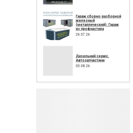
Гараж сборно-разборной
железный
(металлический). Гараж
из профнастила
26.07.26
Дизельний сервіс.
Автозапчастини
05.08.26