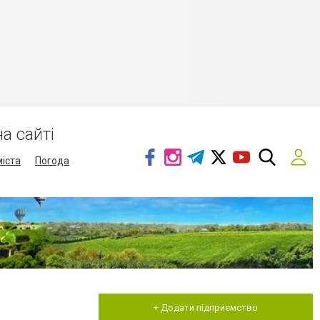
а сайті
міста
Погода
+ Додати підприємство