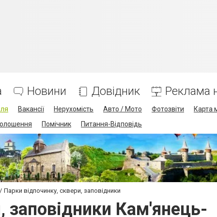
а
Новини
Довідник
Реклама н
лля
Вакансії
Нерухомість
Авто / Мото
Фотозвіти
Карта 
олошення
Помічник
Питання-Відповідь
Парки відпочинку, сквери, заповідники
, заповідники Кам'янець-