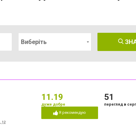
Виберіть
ЗН
11.19
51
дуже добре
перегляд в сер
Я рекомендую
 12