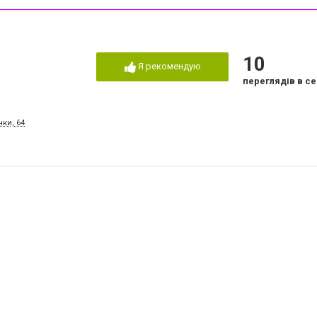
10
Я рекомендую
переглядів в се
нки, 64