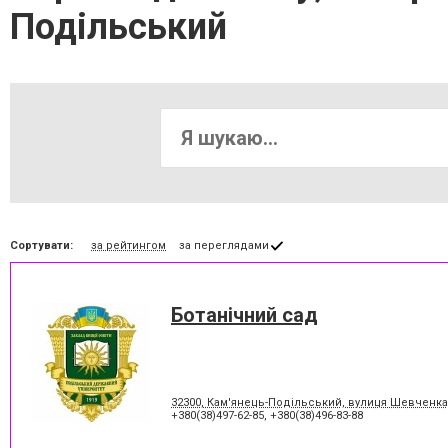
Подільський
Сортувати:
за рейтингом
за переглядами
Ботанічний сад
32300, Кам'янець-Подільський, вулиця Шевченка,
+380(38)497-62-85
,
+380(38)496-83-88