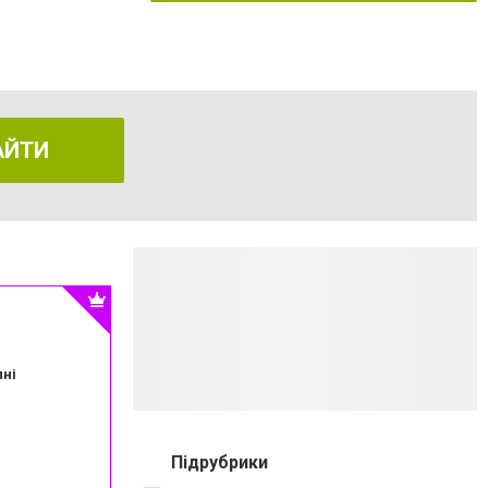
АЙТИ
пні
Підрубрики