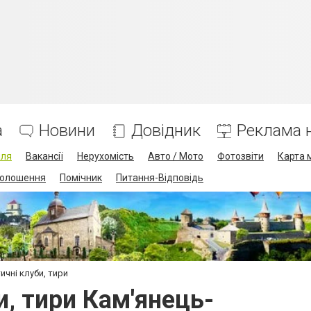
а
Новини
Довідник
Реклама н
лля
Вакансії
Нерухомість
Авто / Мото
Фотозвіти
Карта 
олошення
Помічник
Питання-Відповідь
чні клуби, тири
, тири Кам'янець-