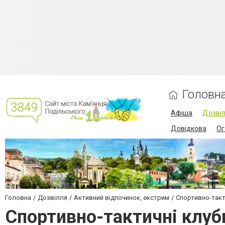
Головн
Афіша
Дозві
Довідкова
Ог
Головна
Дозвілля
Активний відпочинок, екстрим
Спортивно-такти
Спортивно-тактичні клуби