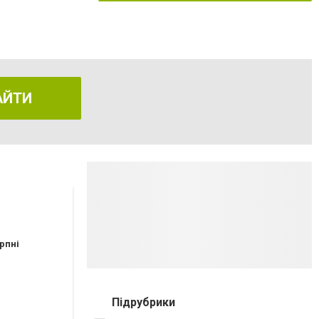
АЙТИ
рпні
Підрубрики