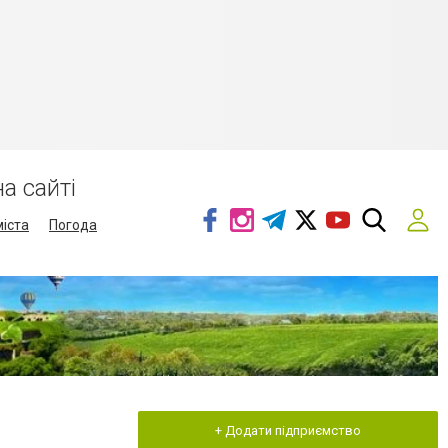
а сайті
міста
Погода
+ Додати підприємство