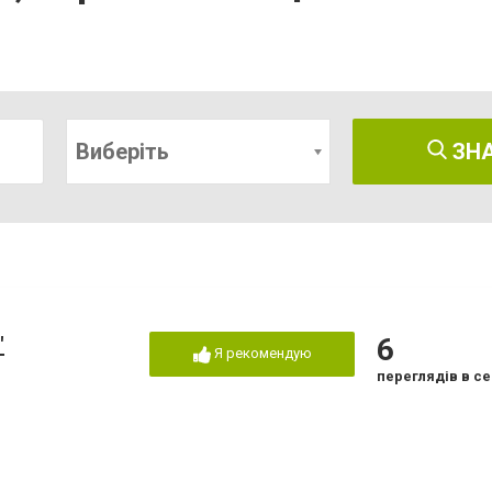
Виберіть
ЗН
"
6
Я рекомендую
переглядів в се