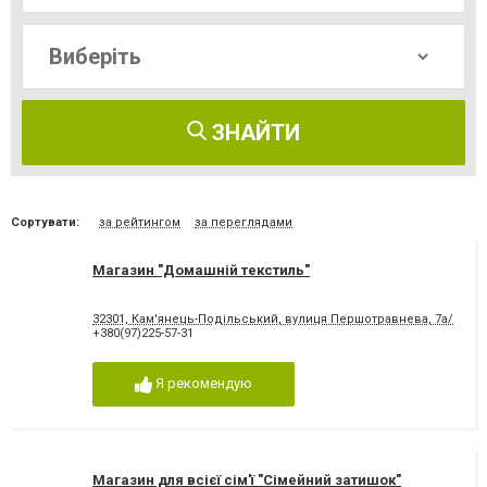
ЗНАЙТИ
Сортувати:
за рейтингом
за переглядами
Магазин "Домашній текстиль"
32301, Кам'янець-Подільський, вулиця Першотравнева, 7а/23
+380(97)225-57-31
Я рекомендую
Магазин для всієї сім'ї "Сімейний затишок"