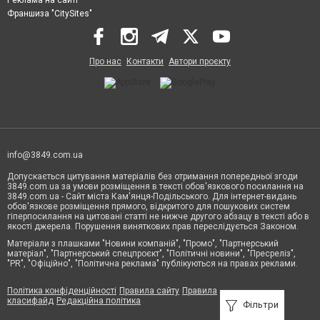
Реклама на сайті
Франшиза "CitySites"
Про нас
Контакти
Автори проєкту
info@3849.com.ua
Допускається цитування матеріалів без отримання попередньої згоди
3849.com.ua за умови розміщення в тексті обов'язкового посилання на
3849.com.ua - Сайт міста Кам'янця-Подільського. Для інтернет-видань
обов'язкове розміщення прямого, відкритого для пошукових систем
гіперпосилання на цитовані статті не нижче другого абзацу в тексті або в
якості джерела. Порушення виняткових прав переслідується Законом.
Матеріали з плашками "Новини компаній", "Промо", "Партнерський
матеріал", "Партнерський спецпроєкт", "Політичні новини", "Пресреліз",
"PR", "Офіційно", "Політична реклама" публікуються на правах реклами.
Політика конфіденційності
Правила сайту
Правила
класифайд
Редакційна політика
Фільтри