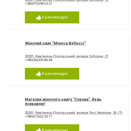
+380(97)698-63-27
Я рекомендую
Жіночий одяг "Monica Bellucci"
32301, Кам'янець-Подільський, вулиця Соборна, 27
+380(96)439-80-48
Я рекомендую
Магазин жіночого одягу "Сорока". Будь
яскравою!
32301, Кам'янець-Подільський, вулиця Лесі Українки, 30, (ТЦ "Юв
+380(67)602-33-71
Я рекомендую