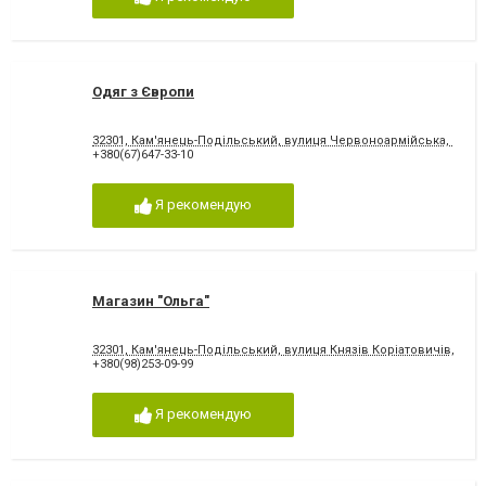
Одяг з Європи
32301, Кам'янець-Подільський, вулиця Червоноармійська, 15
+380(67)647-33-10
Я рекомендую
Магазин "Ольга"
32301, Кам'янець-Подільський, вулиця Князів Коріатовичів, 5
+380(98)253-09-99
Я рекомендую