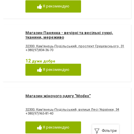
Я рекомендую
Магазин Панянка - вечірні та весільні сукні,
тканини, мереживо
32300, Кам'янець-Подільський, проспект Грушевскього, 31
+380(97)834-36-70
12
дуже добре
Я рекомендую
Магазин жіночого одягу "Modex"
32300, Кам'янець-Подільський, вулиця Лесі Українки, 34
+380(97)965-81-40
Я рекомендую
Фільтри