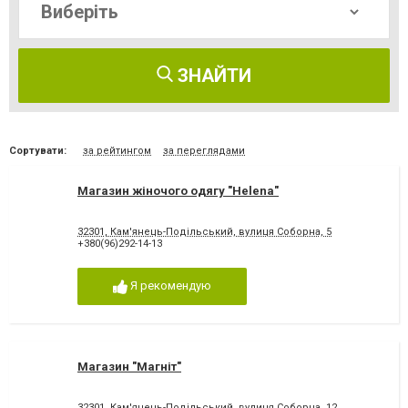
ЗНАЙТИ
Сортувати:
за рейтингом
за переглядами
Магазин жіночого одягу "Helena"
32301, Кам'янець-Подільський, вулиця Соборна, 5
+380(96)292-14-13
Я рекомендую
Магазин "Магніт"
32301, Кам'янець-Подільський, вулиця Соборна, 12