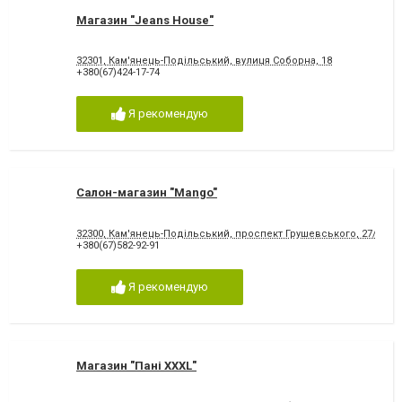
Магазин "Jeans House"
32301, Кам'янець-Подільський, вулиця Соборна, 18
+380(67)424-17-74
Я рекомендую
Салон-магазин "Mango"
32300, Кам'янець-Подільський, проспект Грушевського, 27/12
+380(67)582-92-91
Я рекомендую
Магазин "Пані XXXL"