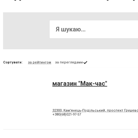
Сортувати:
за рейтингом
за переглядами
магазин "Мак-час"
32300, Кам'янець-Подільський, проспект Грушевс
+380(68)021-97-57