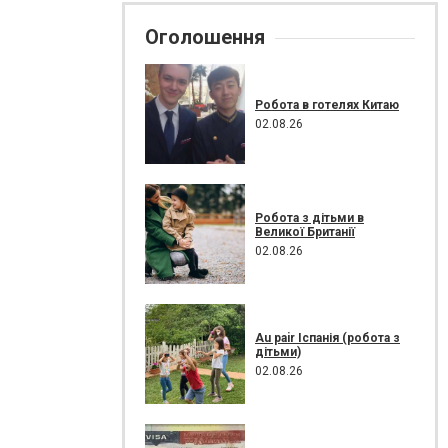
Оголошення
Робота в готелях Китаю
02.08.26
Робота з дітьми в
Великої Британії
02.08.26
Au pair Іспанія (робота з
дітьми)
02.08.26