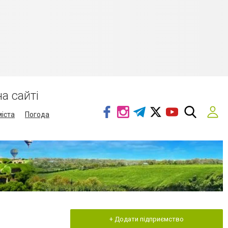
а сайті
міста
Погода
+ Додати підприємство