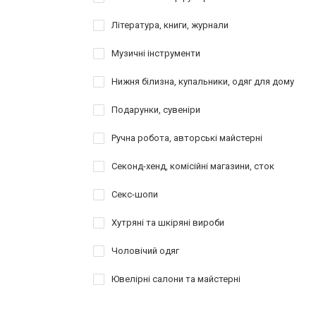
Література, книги, журнали
Музичні інструменти
Нижня білизна, купальники, одяг для дому
Подарунки, сувеніри
Ручна робота, авторські майстерні
Секонд-хенд, комісійні магазини, сток
Секс-шопи
Хутряні та шкіряні вироби
Чоловічий одяг
Ювелірні салони та майстерні