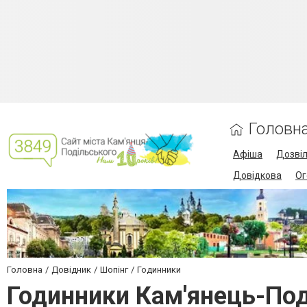
Головн
Афіша
Дозві
Довідкова
Ог
Головна
Довідник
Шопінг
Годинники
Годинники Кам'янець-По