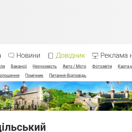
а
Новини
Довідник
Реклама н
лля
Вакансії
Нерухомість
Авто / Мото
Фотозвіти
Карта 
олошення
Помічник
Питання-Відповідь
дільський