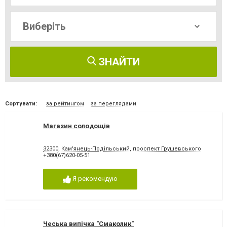
ЗНАЙТИ
Сортувати:
за рейтингом
за переглядами
Магазин солодощів
32300, Кам'янець-Подільський, проспект Грушевського
+380(67)620-05-51
Я рекомендую
Чеська випічка "Смаколик"