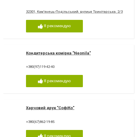
32301, Кам'янець-Подільський, вулиця Тринітарська, 2/3
Я рекомендую
Кондитерська комірка "Neonila"
+380(97)119-42-40
Я рекомендую
Харчовий друк "СофіКо"
+380(67)862-19-85
Я рекомендую