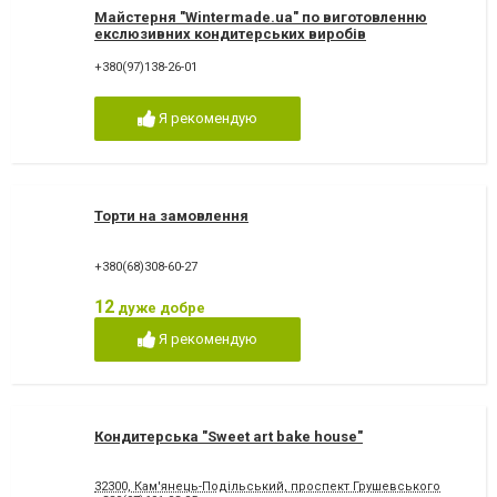
Майстерня "Wintermade.ua" по виготовленню
екслюзивних кондитерських виробів
+380(97)138-26-01
Я рекомендую
Торти на замовлення
+380(68)308-60-27
12
дуже добре
Я рекомендую
Кондитерська "Sweet art bake house"
32300, Кам'янець-Подільський, проспект Грушевського